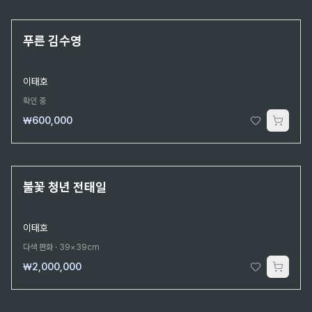
단 1점뿐인 원작
푸른 김수영
이태호
확인 중
₩600,000
단 1점뿐인 원작
불꽃 청년 전태일
이태호
다색 판화
·
39×39cm
₩2,000,000