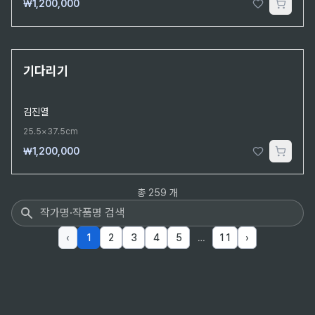
₩1,200,000
단 1점뿐인 원작
기다리기
김진열
25.5×37.5cm
₩1,200,000
총
259
개
작품 검색
‹
1
2
3
4
5
…
11
›