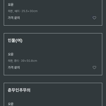
오윤
목판 , 태지
·
25.5×30cm
가격 문의
생전 진작(眞作)
인물(여)
오윤
목판, 종이
·
39×50.8cm
가격 문의
생전 진작(眞作)
춘무인추무의
오윤