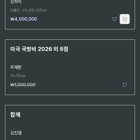
강희덕
브론즈
·
21×35×37cm
₩4,000,000
2026.7.27 판매
판매완료
미국 국방비 2026 외 8점
주재환
11×15cm
₩1,000,000
단 1점뿐인 원작
함께
김진열