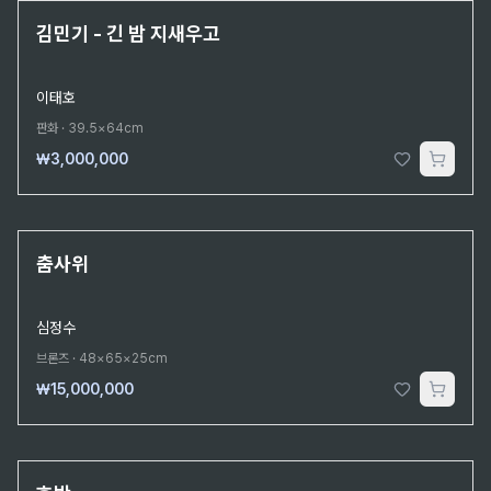
한정판 9/10
김민기 - 긴 밤 지새우고
이태호
판화
·
39.5×64cm
₩3,000,000
단 1점뿐인 조각
춤사위
심정수
브론즈
·
48×65×25cm
₩15,000,000
단 1점뿐인 원작