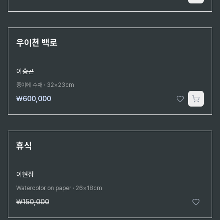
단 1점뿐인 원작
우이천 백로
이승곤
종이에 수채
·
32×23cm
₩600,000
2026.8.3 판매
판매완료
휴식
이현정
Watercolor on paper
·
26×18cm
₩150,000