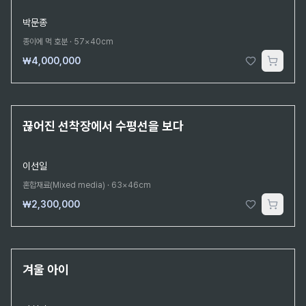
박문종
종이에 먹 호분
·
57×40cm
₩4,000,000
단 1점뿐인 원작
끊어진 선착장에서 수평선을 보다
이선일
혼합재료(Mixed media)
·
63×46cm
₩2,300,000
단 1점뿐인 조각
겨울 아이