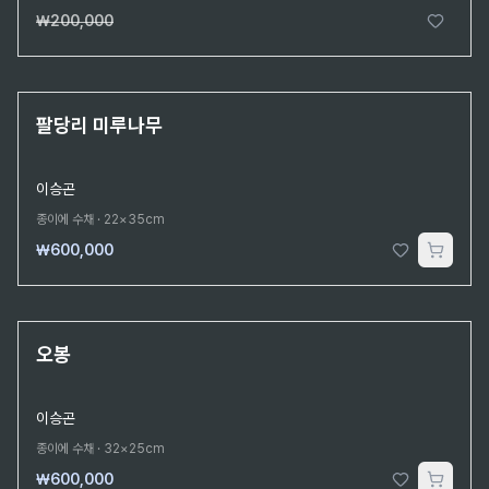
₩200,000
단 1점뿐인 원작
팔당리 미루나무
이승곤
종이에 수채
·
22×35cm
₩600,000
단 1점뿐인 원작
오봉
이승곤
종이에 수채
·
32×25cm
₩600,000