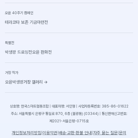
오윤 40주기 캠페인
테라코타 보존 기금마련전
특별전
박생광 드로잉전
오윤 판화전
거장 작가
오윤
박생광
거장 갤러리
→
상호명: 한국스마트협동조합 | 대표자명: 서인형 | 사업자등록번호: 385-86-01622
주소: 서울특별시 은평구 통일로 870, 6층 (불광동) (03344) | 통신판매신고번호:
제2021-서울은평-0715호
개인정보처리방침
|
이용약관
|
배송·교환·환불 안내
|
자주 묻는 질문
|
문의