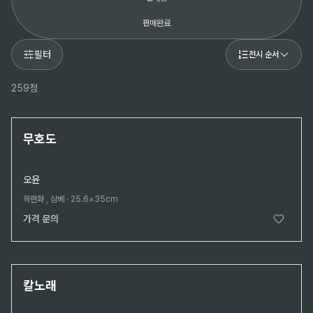
판매완료
필터
전시 순서
259점
생전 진작(眞作)
무호도
오윤
목판화 , 삼베
·
25.6×35cm
가격 문의
생전 진작(眞作)
칼노래