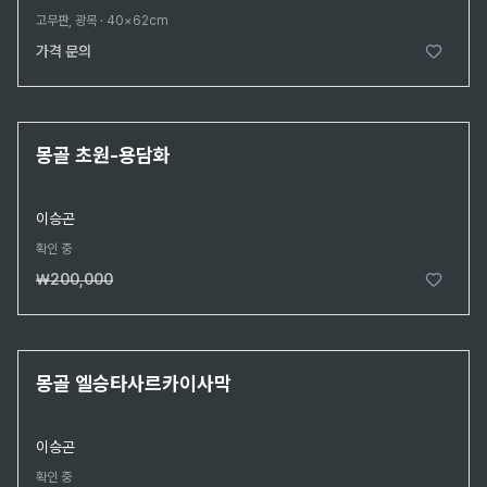
고무판, 광목
·
40×62cm
가격 문의
2026.8.4 판매
판매완료
몽골 초원-용담화
이승곤
확인 중
₩200,000
2026.8.4 판매
판매완료
몽골 엘승타사르카이사막
이승곤
확인 중