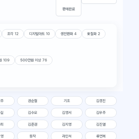
판매완료
조각
12
디지털아트
10
생전판화
4
옻칠화
2
원
109
500만원 이상
76
현주
권순철
기조
김경진
수길
김수오
김영서
김우주
주희
김준권
김지영
김진열
시영
등작
라인석
류연복