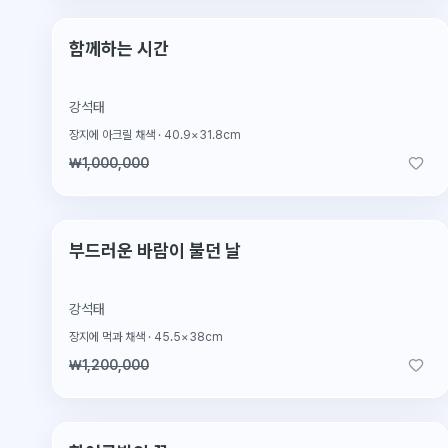
2026.2.4 판매
판매완료
함께하는 시간
강석태
장지에 아크릴 채색
·
40.9×31.8cm
₩1,000,000
2026.2.4 판매
판매완료
부드러운 바람이 불던 날
강석태
장지에 먹과 채색
·
45.5×38cm
₩1,200,000