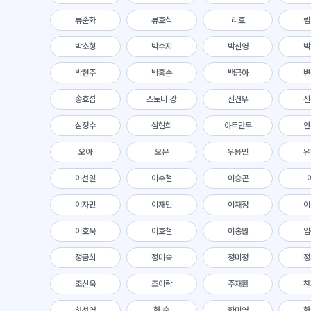
류준화
류호식
리호
림
박소형
박수지
박신영
박
박현주
박흥순
백금아
변
송효섭
스토니 강
신건우
신
심정수
심현희
아트만두
안
오아
오윤
우용민
유
이선일
이수철
이승곤
이자민
이재민
이재정
이
이호욱
이호철
이홍원
임
정금희
정미숙
정미정
정
조신욱
조이락
주재환
천
하선영
한 숙
한미영
한