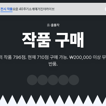
전시 작품
오윤 40주기
소개
매거진
아카이브
홈
›
출품작
작품 구매
의 작품 796점. 현재 710점 구매 가능. ₩200,000 이상 무
반품.