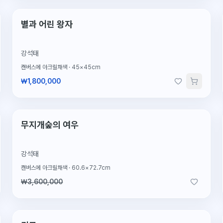
단 1점뿐인 원작
별과 어린 왕자
강석태
캔버스에 아크릴채색
·
45×45cm
₩1,800,000
2026.2.4 판매
판매완료
무지개숲의 여우
강석태
캔버스에 아크릴채색
·
60.6×72.7cm
₩3,600,000