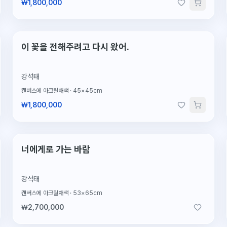
₩1,800,000
단 1점뿐인 원작
이 꽃을 전해주려고 다시 왔어.
강석태
캔버스에 아크릴채색
·
45×45cm
₩1,800,000
2026.2.4 판매
판매완료
너에게로 가는 바람
강석태
캔버스에 아크릴채색
·
53×65cm
₩2,700,000