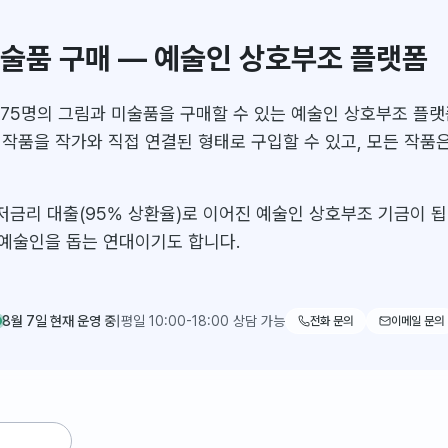
혼합매체
(
14
)
도자공예
(
13
)
조각
(
12
)
디지털아트
(
10
)
생전판화
(
4
)
미술품 구매 — 예술인 상호부조 플랫폼
75명의 그림과 미술품을 구매할 수 있는 예술인 상호부조 플랫폼
 작품을 작가와 직접 연결된 형태로 구입할 수 있고, 모든 작품
저금리 대출(95% 상환율)로 이어진 예술인 상호부조 기금이 됩
 예술인을 돕는 연대이기도 합니다.
8월 7일 현재 운영 중
|
평일 10:00-18:00 상담 가능
전화 문의
이메일 문의