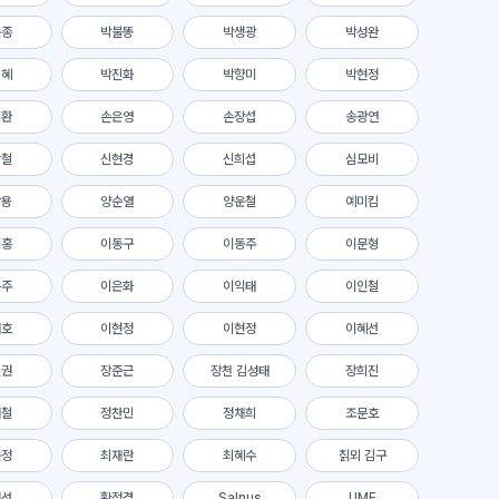
문종
박불똥
박생광
박성완
지혜
박진화
박향미
박현정
기환
손은영
손장섭
송광연
학철
신현경
신희섭
심모비
상용
양순열
양운철
예미킴
기홍
이동구
이동주
이문형
은주
이은화
이익태
이인철
태호
이현정
이현정
이혜선
일권
장준근
장천 김성태
장희진
재철
정찬민
정채희
조문호
윤정
최재란
최혜수
칡뫼 김구
의선
황정경
Salnus
UME