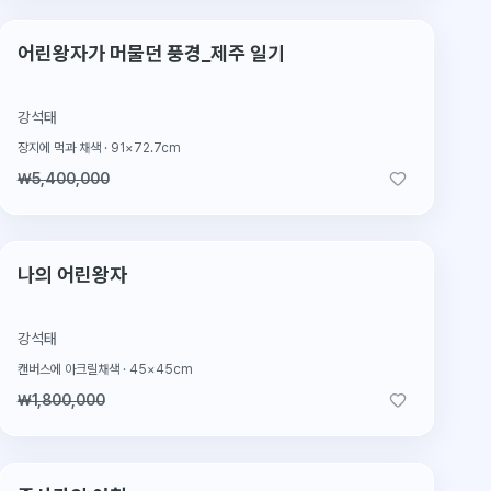
2026.2.4 판매
판매완료
어린왕자가 머물던 풍경_제주 일기
강석태
장지에 먹과 채색
·
91×72.7cm
₩5,400,000
2026.2.4 판매
판매완료
나의 어린왕자
강석태
캔버스에 아크릴채색
·
45×45cm
₩1,800,000