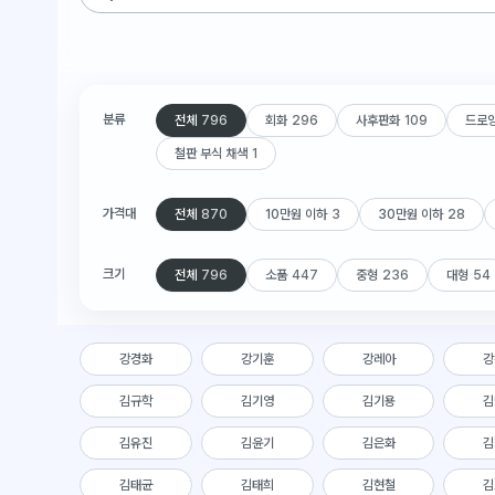
분류
전체
796
회화
296
사후판화
109
드로
철판 부식 채색
1
가격대
전체
870
10만원 이하
3
30만원 이하
28
크기
전체
796
소품
447
중형
236
대형
54
강경화
강기훈
강레아
강
김규학
김기영
김기용
김
김유진
김윤기
김은화
김
김태균
김태희
김현철
김