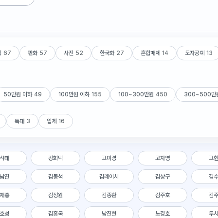
잉
67
판화
57
사진
52
한국화
27
혼합매체
14
도자공예
13
50만원 이하
49
100만원 이하
155
100~300만원
450
300~500만
특대
3
입체
16
석태
강희덕
고미경
고자영
고
남진
김동석
김레이시
김상구
김
재홍
김정원
김종환
김주호
김
호성
김흥국
남진현
노경호
두