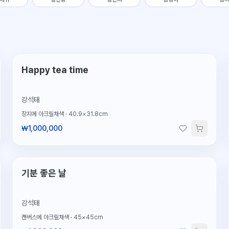
Happy tea time
강석태
장지에 아크릴채색
·
40.9×31.8cm
₩1,000,000
단 1점뿐인 원작
기분 좋은 날
강석태
캔버스에 아크릴채색
·
45×45cm