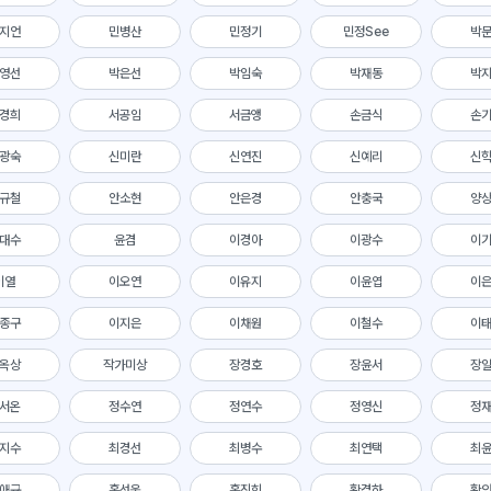
지언
민병산
민정기
민정See
박
영선
박은선
박임숙
박재동
박
경희
서공임
서금앵
손금식
손
광숙
신미란
신연진
신예리
신
규철
안소현
안은경
안충국
양
대수
윤겸
이경아
이광수
이
이열
이오연
이유지
이윤엽
이
종구
이지은
이채원
이철수
이
옥상
작가미상
장경호
장윤서
장
서온
정수연
정연수
정영신
정
지수
최경선
최병수
최연택
최
애규
홍선웅
홍진희
황경하
황