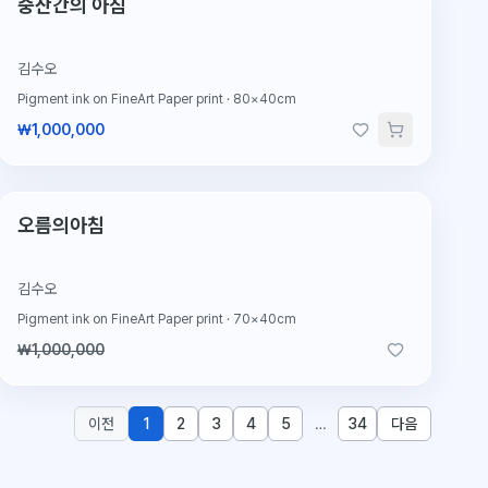
중산간의 아침
김수오
Pigment ink on FineArt Paper print
·
80×40cm
₩1,000,000
2026.2.13 판매
판매완료
오름의아침
김수오
Pigment ink on FineArt Paper print
·
70×40cm
₩1,000,000
이전
1
2
3
4
5
…
34
다음