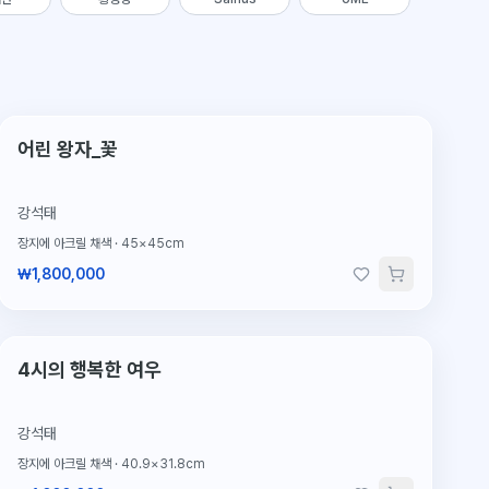
단 1점뿐인 원작
어린 왕자_꽃
강석태
장지에 아크릴 채색
·
45×45cm
₩1,800,000
단 1점뿐인 원작
4시의 행복한 여우
강석태
장지에 아크릴 채색
·
40.9×31.8cm