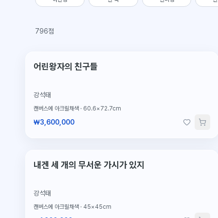
796점
어린왕자의 친구들
강석태
캔버스에 아크릴채색
·
60.6×72.7cm
₩3,600,000
단 1점뿐인 원작
내겐 세 개의 무서운 가시가 있지
강석태
캔버스에 아크릴채색
·
45×45cm