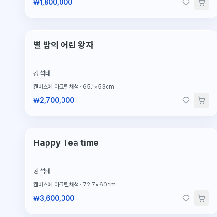
₩1,800,000
단 1점뿐인 원작
별 밤의 어린 왕자
강석태
캔버스에 아크릴채색
·
65.1×53cm
₩2,700,000
단 1점뿐인 원작
Happy Tea time
강석태
캔버스에 아크릴채색
·
72.7×60cm
₩3,600,000