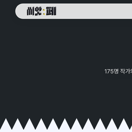
씨앗페 온라인 홈
175명 작가