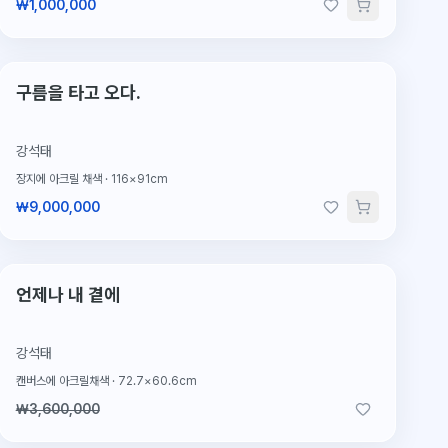
₩1,000,000
단 1점뿐인 원작
구름을 타고 오다.
강석태
장지에 아크릴 채색
·
116×91cm
₩9,000,000
2026.2.4 판매
판매완료
언제나 내 곁에
강석태
캔버스에 아크릴채색
·
72.7×60.6cm
₩3,600,000