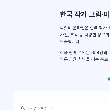
회화
(
296
)
사후판화
(
109
)
드로잉
(
67
)
판화
(
57
)
사진
(
52
)
한국화
(
27
)
한국 작가 그림·
씨앗페 온라인은 한국 작가 1
사진, 조각 등 다양한 장르의
보증합니다.
작품 판매 수익은 354건의 
일은 금융 차별을 겪는 동료
작품 검색