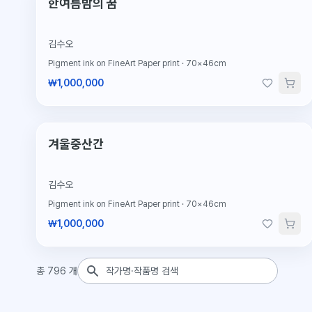
한여름밤의 꿈
김수오
Pigment ink on FineArt Paper print
·
70×46cm
₩1,000,000
한정판
겨울중산간
김수오
Pigment ink on FineArt Paper print
·
70×46cm
₩1,000,000
작품 검색
총
796
개