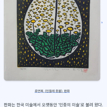
류연복, 〈민들레 촛불〉, 판화
판화는 한국 미술에서 오랫동안 '민중의 미술'로 불려 왔다.