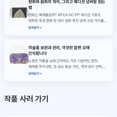
판화와 원화의 차이, 그리고 에디션 넘버링 읽는
법
판화는 복제품일까? AP·EA·HC·PP 에디션 기호의
정확한 뜻과 판화 한 점이 원화 못지 않게 수집 가치를
가지는 이유. 씨앗페 실제 사례로 풀이.
읽어보기
미술품 보관과 관리, 이것만 알면 오래
간직합니다
소중한 작품을 오래 간직하는 가장 기본적인 원칙.
매체별 주의사항, 온·습도 황금 구간, 액자·유리 선택,
이사·장기 보관 팁까지 정리합니다.
읽어보기
작품 사러 가기