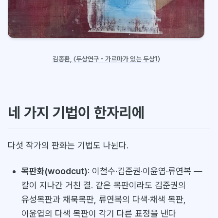
김종환, 〈두상연구 - 가르마가 있는 두상1〉
네 가지 기법이 한자리에
다섯 작가의 판화는 기법도 나뉜다.
목판화(woodcut)
: 이철수·김준권·이윤엽·류연복 —
칼이 지나간 거친 결. 같은 목판이라도 김준권의
유성목판과 채묵목판, 류연복의 다색·채색 목판,
이윤엽의 다색 목판이 각기 다른 표정을 낸다