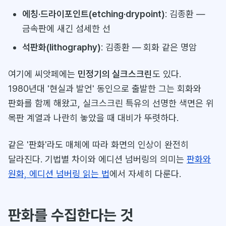
에칭·드라이포인트(etching·drypoint)
: 김종환 —
금속판에 새긴 섬세한 선
석판화(lithography)
: 김종환 — 회화 같은 명암
여기에 씨앗페에는
민정기의 실크스크린
도 있다.
1980년대 '현실과 발언' 동인으로 출발한 그는 회화와
판화를 함께 해왔고, 실크스크린 특유의 선명한 색면은 위
목판 계열과 나란히 놓았을 때 대비가 뚜렷하다.
같은 '판화'라도 매체에 따라 화면의 인상이 완전히
달라진다. 기법별 차이와 에디션 넘버링의 의미는
판화와
원화, 에디션 넘버링 읽는 법
에서 자세히 다룬다.
판화를 수집한다는 것