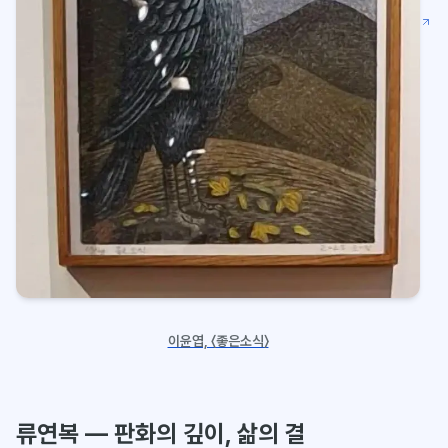
이윤엽, 〈좋은소식〉
류연복 — 판화의 깊이, 삶의 결