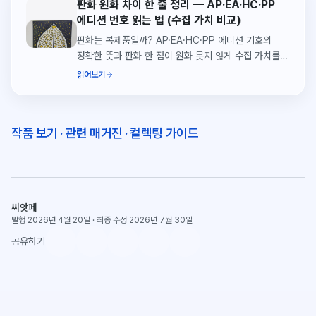
판화 원화 차이 한 줄 정리 — AP·EA·HC·PP
에디션 번호 읽는 법 (수집 가치 비교)
판화는 복제품일까? AP·EA·HC·PP 에디션 기호의
정확한 뜻과 판화 한 점이 원화 못지 않게 수집 가치를
가지는 이유. 씨앗페 실제 사례로 풀이.
읽어보기
작품 보기
·
관련 매거진
·
컬렉팅 가이드
씨앗페
발행 2026년 4월 20일
·
최종 수정 2026년 7월 30일
공유하기