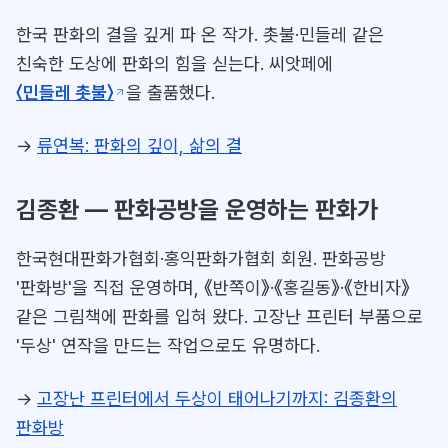
한국 판화의 결을 깊게 파 온 작가. 촛불·민들레 같은
친숙한 도상에 판화의 힘을 싣는다. 씨앗페에
〈민들레 촛불〉
을 출품했다.
→
류연복: 판화의 깊이, 삶의 결
김종환 — 판화공방을 운영하는 판화가
한국현대판화가협회·홍익판화가협회 회원. 판화공방
'판화방'을 직접 운영하며, 《반쪽이》·《홍길동》·《한비자》
같은 그림책에 판화를 입혀 왔다. 고장난 프린터 부품으로
'두상' 연작을 만드는 작업으로도 유명하다.
→
고장난 프린터에서 두상이 태어나기까지: 김종환의
판화방