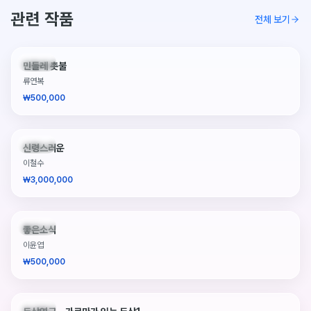
관련 작품
전체 보기
판매중
민들레 촛불
류연복
₩500,000
판매중
신령스러운
이철수
₩3,000,000
판매중
좋은소식
이윤엽
₩500,000
판매중