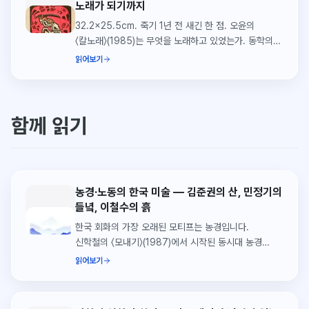
노래가 되기까지
32.2x25.5cm. 죽기 1년 전 새긴 한 점. 오윤의
〈칼노래〉(1985)는 무엇을 노래하고 있었는가. 동학의
칼춤에서 사후판화의 시장 가치까지, 한 작품을 30분
읽어보기
안에 깊이 읽는 단일 작품론.
함께 읽기
농경·노동의 한국 미술 — 김준권의 산, 민정기의
들녘, 이철수의 흙
한국 회화의 가장 오래된 모티프는 농경입니다.
신학철의 〈모내기〉(1987)에서 시작된 동시대 농경
회화의 흐름을 김준권의 채묵목판, 민정기의 양평 들녘,
읽어보기
이철수의 한지 판화, 정영신의 오일장 사진으로
따라갑니다.