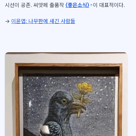
시선이 공존. 씨앗페 출품작
〈좋은소식〉
이 대표적이다.
→
이윤엽: 나무판에 새긴 사람들