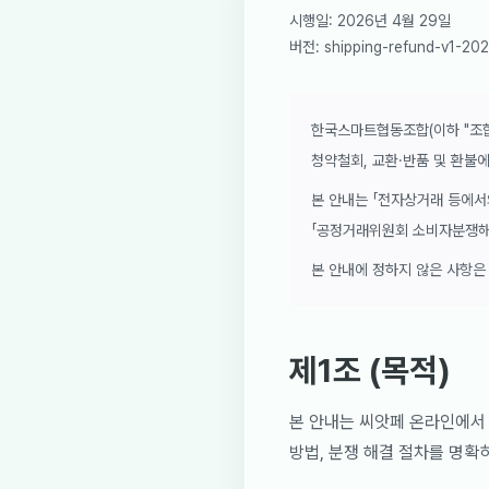
시행일
:
2026년 4월 29일
버전
:
shipping-refund-v1-20
한국스마트협동조합(이하 "조합")
청약철회, 교환·반품 및 환불
본 안내는 「전자상거래 등에서의
「공정거래위원회 소비자분쟁해결
본 안내에 정하지 않은 사항은
제1조 (목적)
본 안내는 씨앗페 온라인에서 
방법, 분쟁 해결 절차를 명확