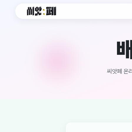
씨앗페 온라인 홈
배
씨앗페 온라