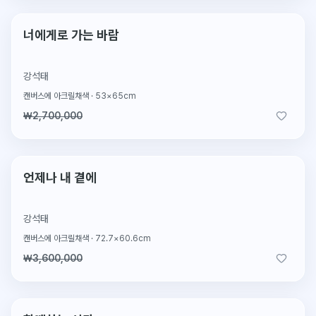
2026.2.4 판매
판매완료
너에게로 가는 바람
강석태
캔버스에 아크릴채색
·
53×65cm
₩2,700,000
2026.2.4 판매
판매완료
언제나 내 곁에
강석태
캔버스에 아크릴채색
·
72.7×60.6cm
₩3,600,000