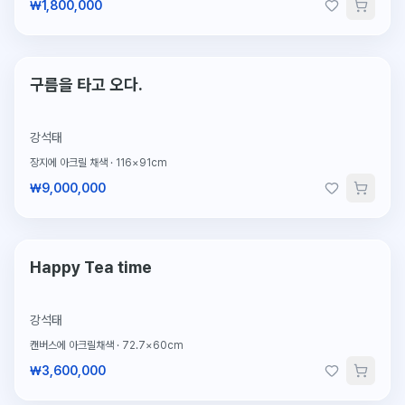
₩1,800,000
단 1점뿐인 원작
구름을 타고 오다.
강석태
장지에 아크릴 채색
·
116×91cm
₩9,000,000
단 1점뿐인 원작
Happy Tea time
강석태
캔버스에 아크릴채색
·
72.7×60cm
₩3,600,000