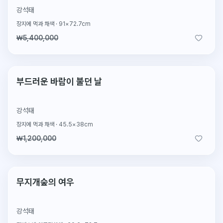
강석태
장지에 먹과 채색
·
91×72.7cm
₩5,400,000
2026.2.4 판매
판매완료
부드러운 바람이 불던 날
강석태
장지에 먹과 채색
·
45.5×38cm
₩1,200,000
2026.2.4 판매
판매완료
무지개숲의 여우
강석태