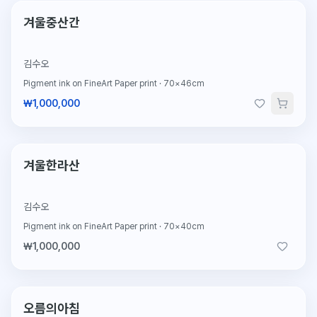
한정판
겨울중산간
김수오
Pigment ink on FineArt Paper print
·
70×46cm
₩1,000,000
한정판
예약중
겨울한라산
김수오
Pigment ink on FineArt Paper print
·
70×40cm
₩1,000,000
2026.2.13 판매
판매완료
오름의아침