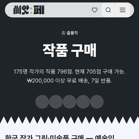
씨앗페 온라인 홈
홈
›
출품작
작품 구매
175명 작가의 작품 796점. 현재 705점 구매 가능.
₩200,000 이상 무료 배송, 7일 반품.
회화
(
375
)
사후판화
(
109
)
드로잉
(
67
)
사진
(
63
)
판화
(
57
)
한국화
(
27
)
한국 작가 그림·미술품 구매 — 예술인