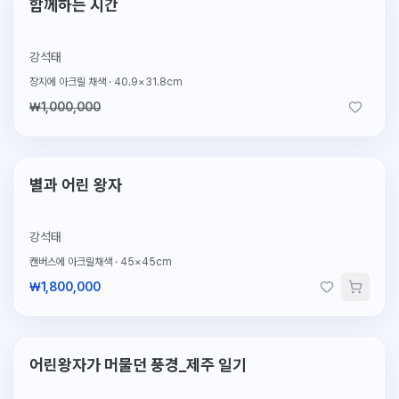
2026.2.4 판매
판매완료
함께하는 시간
강석태
장지에 아크릴 채색
·
40.9×31.8cm
₩1,000,000
단 1점뿐인 원작
별과 어린 왕자
강석태
캔버스에 아크릴채색
·
45×45cm
₩1,800,000
2026.2.4 판매
판매완료
어린왕자가 머물던 풍경_제주 일기