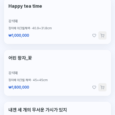
Happy tea time
강석태
장지에 아크릴채색
·
40.9×31.8cm
₩1,000,000
단 1점뿐인 원작
어린 왕자_꽃
강석태
장지에 아크릴 채색
·
45×45cm
₩1,800,000
단 1점뿐인 원작
내겐 세 개의 무서운 가시가 있지