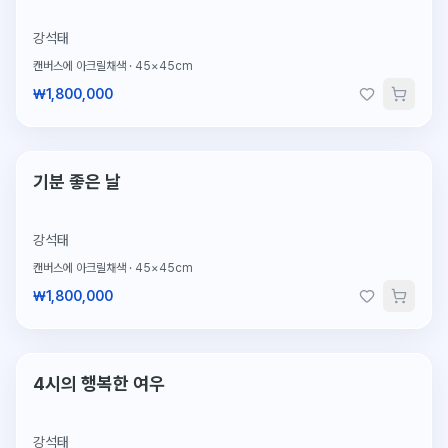
강석태
캔버스에 아크릴채색
·
45×45cm
₩1,800,000
단 1점뿐인 원작
기분 좋은 날
강석태
캔버스에 아크릴채색
·
45×45cm
₩1,800,000
단 1점뿐인 원작
4시의 행복한 여우
강석태