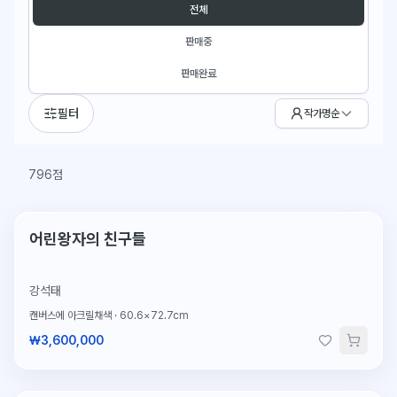
판매 상태 필터
전체
판매중
판매완료
필터
작가명순
796점
단 1점뿐인 원작
어린왕자의 친구들
강석태
캔버스에 아크릴채색
·
60.6×72.7cm
₩3,600,000