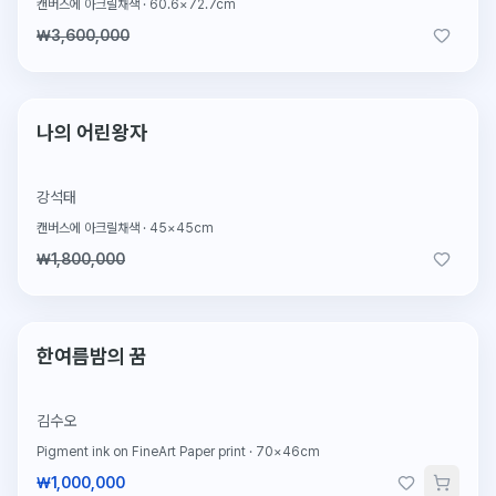
캔버스에 아크릴채색
·
60.6×72.7cm
₩3,600,000
2026.2.4 판매
판매완료
나의 어린왕자
강석태
캔버스에 아크릴채색
·
45×45cm
₩1,800,000
한정판
한여름밤의 꿈
김수오
Pigment ink on FineArt Paper print
·
70×46cm
₩1,000,000