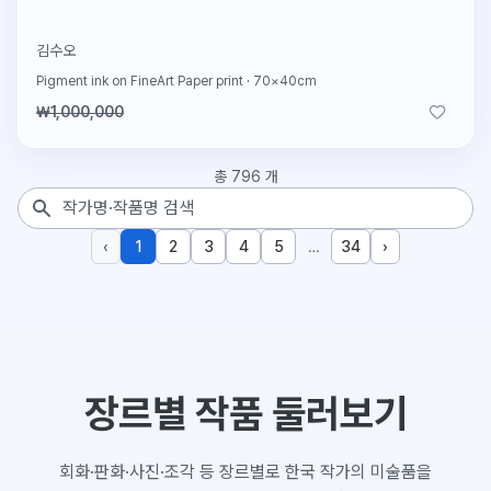
김수오
Pigment ink on FineArt Paper print
·
70×40cm
₩1,000,000
총
796
개
작품 검색
‹
1
2
3
4
5
…
34
›
장르별 작품 둘러보기
회화·판화·사진·조각 등 장르별로 한국 작가의 미술품을