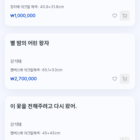
장지에 아크릴 채색
·
40.9×31.8cm
₩1,000,000
단 1점뿐인 원작
별 밤의 어린 왕자
강석태
캔버스에 아크릴채색
·
65.1×53cm
₩2,700,000
단 1점뿐인 원작
이 꽃을 전해주려고 다시 왔어.
강석태
캔버스에 아크릴채색
·
45×45cm