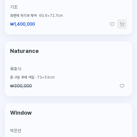
기조
화판에 목각과 채색
·
60.6×72.7cm
₩1,400,000
2026.2.4 판매
판매완료
Naturance
류호식
흙 구운 후에 색칠
·
73×53cm
₩300,000
단 1점뿐인 원작
Window
박은선