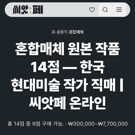
씨앗페 온라인 홈
홈
›
출품작
›
혼합매체
혼합매체 원본 작품
14점 — 한국
현대미술 작가 직매 |
씨앗페 온라인
총 14점 중 9점 구매 가능. · ₩300,000~₩7,700,000