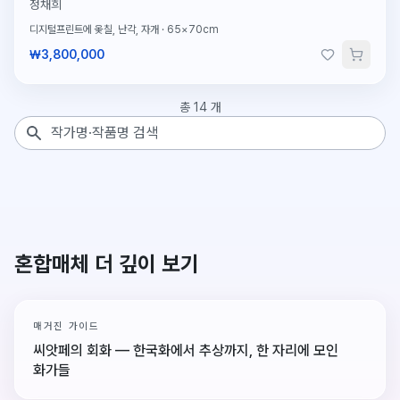
정채희
디지털프린트에 옻칠, 난각, 자개
·
65×70cm
₩3,800,000
총
14
개
작품 검색
혼합매체 더 깊이 보기
매거진 가이드
씨앗페의 회화 — 한국화에서 추상까지, 한 자리에 모인
화가들