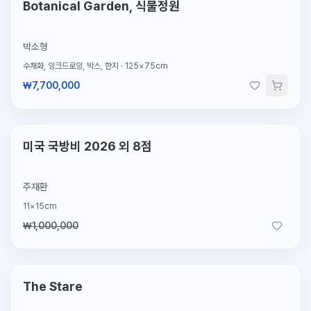
단 1점뿐인 원작
Botanical Garden, 식물정원
박소형
수채화, 잉크드로잉, 박스, 한지
·
125×75cm
₩7,700,000
2026.7.27 판매
판매완료
미국 국방비 2026 외 8점
주재환
11×15cm
₩1,000,000
단 1점뿐인 원작
The Stare