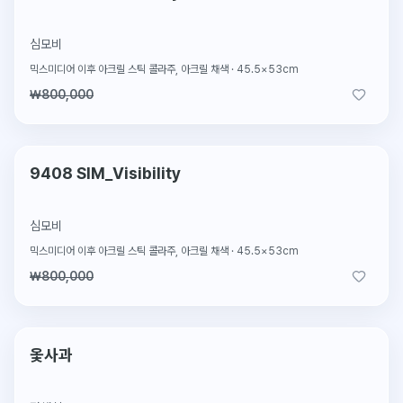
심모비
믹스미디어 이후 아크릴 스틱 콜라주, 아크릴 채색
·
45.5×53cm
₩800,000
2026.2.13 판매
판매완료
9408 SIM_Visibility
심모비
믹스미디어 이후 아크릴 스틱 콜라주, 아크릴 채색
·
45.5×53cm
₩800,000
단 1점뿐인 원작
옻사과