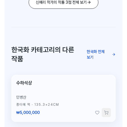
신예리 작가의 작품 3점 전체 보기
한국화 카테고리의 다른
한국화 전체
작품
보기
수하석상
단 1점뿐인 원작
민병산
종이에 먹
·
135.3×24CM
₩5,000,000