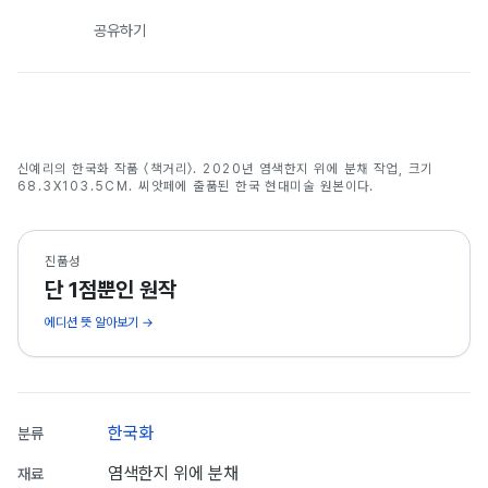
공유하기
책거리
신예리의 한국화 작품 〈책거리〉. 2020년 염색한지 위에 분채 작업, 크기
신예리
68.3X103.5CM. 씨앗페에 출품된 한국 현대미술 원본이다.
진품성
단 1점뿐인 원작
에디션 뜻 알아보기 →
한국화
분류
염색한지 위에 분채
재료