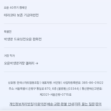
오윤 40주기 캠페인
테라코타 보존 기금마련전
특별전
박생광 드로잉전
오윤 판화전
거장 작가
오윤
박생광
거장 갤러리
→
상호명: 한국스마트협동조합 | 대표자명: 서인형 | 사업자등록번호: 385-86-01622
주소: 서울특별시 은평구 통일로 870, 6층 (불광동) (03344) | 통신판매신고번호:
제2021-서울은평-0715호
개인정보처리방침
|
이용약관
|
배송·교환·환불 안내
|
자주 묻는 질문
|
문의