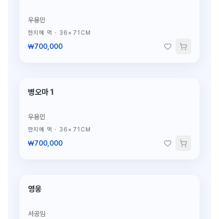
우용민
한지에 먹
·
36×71CM
₩700,000
병오마 1
단 1점뿐인 원작
우용민
한지에 먹
·
36×71CM
₩700,000
영웅
단 1점뿐인 원작
서공임