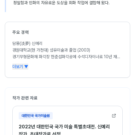
정밀함과 민화의 자유로운 도상을 회화 작업에 결합해 왔다.
주요 경력
담몽(淡夢) 신예리
경원대학교(현 가천대) 섬유미술과 졸업 (2003)
경기무형문화재 화각장 한춘섭화각공예 수석디자이너로 10년 재직
현(現) 민화공예공방 ‘담몽’ 대표
더보기 ▼
대한민국 국가미술특별초대전 초대작가
SNAF성남아트페어 작가전
목원회 단체전 등 참여
작가 관련 자료
대한민국 국가미술원
2022년 대한민국 국가 미술 특별초대전. 신예리
작가, 초대작가로 선정