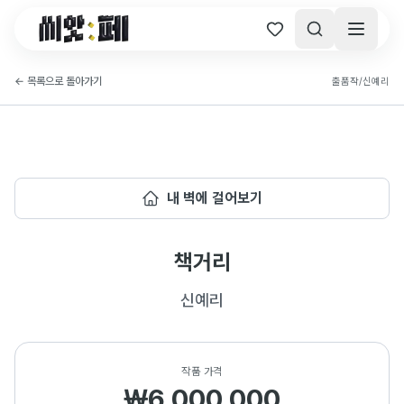
씨앗페 온라인 홈
←
목록으로 돌아가기
출품작
/
신예리
내 벽에 걸어보기
책거리
신예리
작품 가격
₩6,000,000