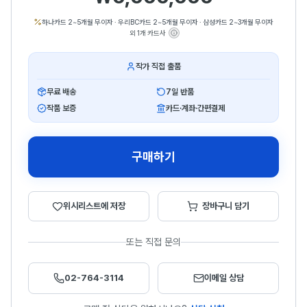
하나카드 2~5개월 무이자
·
우리BC카드 2~5개월 무이자
·
삼성카드 2~3개월 무이자
외 1개 카드사
작가 직접 출품
무료 배송
7일 반품
작품 보증
카드·계좌·간편결제
구매하기
위시리스트에 저장
장바구니 담기
또는 직접 문의
02-764-3114
이메일 상담