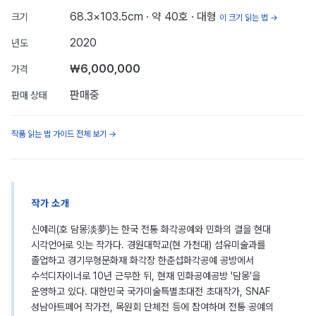
68.3×103.5cm
· 약 40호
· 대형
크기
이 크기 읽는 법 →
2020
년도
₩6,000,000
가격
판매중
판매 상태
작품 읽는 법 가이드 전체 보기 →
작가 소개
신예리(호 담몽淡夢)는 한국 전통 화각공예와 민화의 결을 현대
시각언어로 잇는 작가다. 경원대학교(현 가천대) 섬유미술과를
졸업하고 경기무형문화재 화각장 한춘섭화각공예 공방에서
수석디자이너로 10년 근무한 뒤, 현재 민화공예공방 '담몽'을
운영하고 있다. 대한민국 국가미술특별초대전 초대작가, SNAF
성남아트페어 작가전, 목원회 단체전 등에 참여하며 전통 공예의