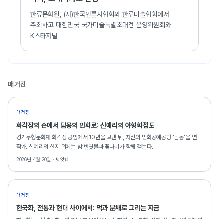
한류문화원, (사)한국언론사협회와 한류미술협회에서
주최하고 대한민국 국가미술특별초대전 운영위원회와
K스타저널
매거진
매거진
화각장의 손에서 담몽의 민화로: 신예리의 야형화접도
경기무형문화재 화각장 공방에서 10년을 보낸 뒤, 자신의 민화공예공방 '담몽'을 연
작가. 신예리의 한지 위에는 밤 반딧불과 꽃나비가 함께 걷는다.
2026년 4월 20일 ·
씨앗페
매거진
한국화, 전통과 현대 사이에서: 먹과 분채로 그리는 지금