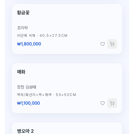
황금꽃
단 1점뿐인 원작
조이락
비단에 석채
·
40.5×27.5CM
₩1,800,000
매화
단 1점뿐인 원작
장천 김성태
액자/화선지+먹+채색
·
50×50CM
₩1,100,000
병오마 2
단 1점뿐인 원작