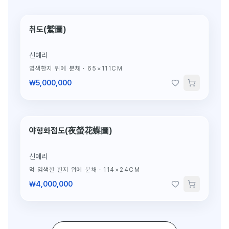
취도(鷲圖)
단 1점뿐인 원작
신예리
염색한지 위에 분채
·
65×111CM
₩5,000,000
야형화접도(夜螢花蝶圖)
단 1점뿐인 원작
신예리
먹 염색한 한지 위에 분채
·
114×24CM
₩4,000,000