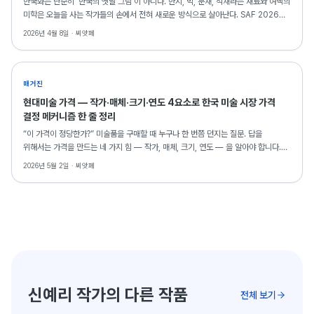
한국화는 단순히 '한국의 옛날 그림'이 아니다. 한지, 먹, 분채, 석채라는 재료와 여백의
미학은 오늘을 사는 작가들의 손에서 전혀 새로운 방식으로 살아난다. SAF 2026에
출품된 한국화 25점을 통해 전통 재료가 현대적 감수성과 만나는 순간을 들여다본다.
2026년 4월 8일 ·
씨앗페
매거진
현대미술 가격 — 작가·매체·크기·연도 4요소로 한국 미술 시장 가격
결정 메커니즘 한 줄 정리
“이 가격이 정당한가?” 미술품을 구매할 때 누구나 한 번쯤 던지는 질문. 답을
위해서는 가격을 만드는 네 가지 힘 — 작가, 매체, 크기, 연도 — 을 알아야 합니다.
한국 미술 시장의 가격 결정 메커니즘을 해부합니다.
2026년 5월 2일 ·
씨앗페
신예리 작가의 다른 작품
전체 보기