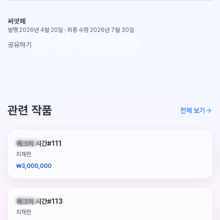
씨앗페
발행 2026년 4월 20일
·
최종 수정 2026년 7월 30일
공유하기
관련 작품
전체 보기
판매중
쿼크의 시간#111
최재란
₩3,000,000
판매중
쿼크의 시간#113
최재란