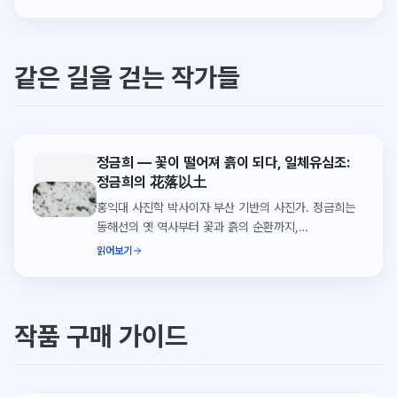
같은 길을 걷는 작가들
정금희 — 꽃이 떨어져 흙이 되다, 일체유심조:
정금희의 花落以土
홍익대 사진학 박사이자 부산 기반의 사진가. 정금희는
동해선의 옛 역사부터 꽃과 흙의 순환까지,
일체유심조의 시선으로 부산·울산·경남의 풍경을
읽어보기
담아왔다.
작품 구매 가이드