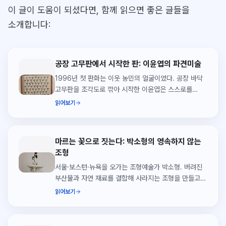
이 글이 도움이 되셨다면, 함께 읽으면 좋은 글들을
소개합니다:
공장 고무판에서 시작한 판: 이윤엽의 파견미술
1996년 첫 판화는 이웃 농민의 얼굴이었다. 공장 바닥
고무판을 조각도로 깎아 시작한 이윤엽은 스스로를
파견미술가라 부르며 대추리·용산·희망버스의 현장에서
읽어보기
판을 새겼다. 씨앗페 2026 출품 아홉 점.
마르는 꽃으로 짓는다: 박소형의 영속하지 않는
조형
서울·보스턴·뉴욕을 오가는 조형예술가 박소형. 버려진
부산물과 자연 재료를 결합해 사라지는 조형을 만들고,
조각에서 쓰던 박스를 회화의 화면으로 옮긴다. 씨앗페
읽어보기
2026 출품 세 점.