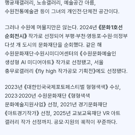
행궁재갤러리, 노송갤러리, 예술공간 아름,
수원전통예술관 등이 그녀의 개인전·단체전 공간이다.
그러나 수원에 머물지만은 않는다. 2024년
《문화1호선
순회전시》
작가로 선정되어 부평·부천·영등포·수원·의정부
다섯 개 도시의 문화재단을 순회했다. 같은 해
수원문화재단·수원시미디어센터의 《수원문화예술인
생성형 AI 미디어아트》 작가로 선정됐고, 서울
충무로갤러리 《fly high 작가공모 기획전》에도 선정됐다.
2023년 《대한민국국제포토페스티벌 형형색색》 수상,
2023·2020년 수원문화재단 《형형색색
문화예술지원사업》 선정, 2021년 경기문화재단
《아트경기작가》 선정, 2025년 교보교육재단 VR 아트
갤러리 작가 선정까지. 공모·지원의 궤적이 꾸준하다.