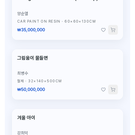
양순열
CAR PAINT ON RESIN
·
60×60×130CM
₩35,000,000
그림움이 물들면
단 1점뿐인 조각
최병수
철제
·
32×140×500CM
₩50,000,000
겨울 아이
단 1점뿐인 조각
강희덕