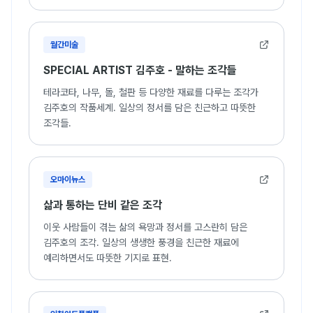
인터_뷰 (인천아트플랫폼)
혜화동인전 (청아갤러리)
서울조각회 30주년 기념전 (서울아트센터)
월간미술
오, 해피데이 (롯데갤러리, 안양지점)
SPECIAL ARTIST 김주호 - 말하는 조각들
2009 牛步萬里 (신세계갤러리)
해치 퍼레이드 (서울 도시갤러리 프로젝트 2009)
테라코타, 나무, 돌, 철판 등 다양한 재료를 다루는 조각가
Love is rainbow (롯데갤러리)
김주호의 작품세계. 일상의 정서를 담은 친근하고 따뜻한
서울조각회 30주년- 그 서른의 여로 (공평아트센터)
조각들.
작품 소장
국립현대미술관, 경기도 과천
대전시립미술관, 대전
오마이뉴스
소마미술관, 서울
모란미술관, 경기도 남양주
삶과 통하는 단비 같은 조각
국립민속박물관, 서울
이웃 사람들이 겪는 삶의 욕망과 정서를 고스란히 담은
인천아트플랫폼, 인천
김주호의 조각. 일상의 생생한 풍경을 친근한 재료에
김포국제조각공원, 경기도 김포
예리하면서도 따뜻한 기지로 표현.
직지문화공원, 경상북도 김천
인천문화재단 미술은행, 인천