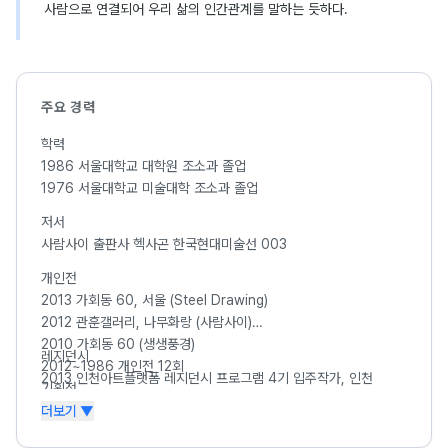
사람으로 연결되어 우리 삶의 인간관계를 말하는 듯하다.
주요 경력
학력
1986 서울대학교 대학원 조소과 졸업
1976 서울대학교 미술대학 조소과 졸업
저서
사람사이 출판사 헥사곤 한국현대미술선 003
개인전
2013 가회동 60, 서울 (Steel Drawing)
2012 관훈갤러리, 나무화랑 (사람사이)
2010 가회동 60 (생생풍경)
레지던시
2012~1986 개인전 12회
2013 인천아트플랫폼 레지던시 프로그램 4기 입주작가, 인천
기획전
2013 탄생, 미술여행 (양평군립미술관)
더보기 ▼
조각에 귀를 기울이다 (부평아트센터)