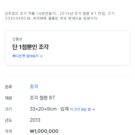
사랑만들기
김주호의 조각 작품 〈사랑만들기〉. 2013년 조각 철판 8T 작업, 크기
김주호
33X20X9CM. 씨앗페에 출품된 한국 현대미술 원본이다.
진품성
단 1점뿐인 조각
에디션 뜻 알아보기 →
조각
분류
조각 철판 8T
재료
33×20×9cm
· 입체
크기
이 크기 읽는 법 →
2013
년도
₩1,000,000
가격