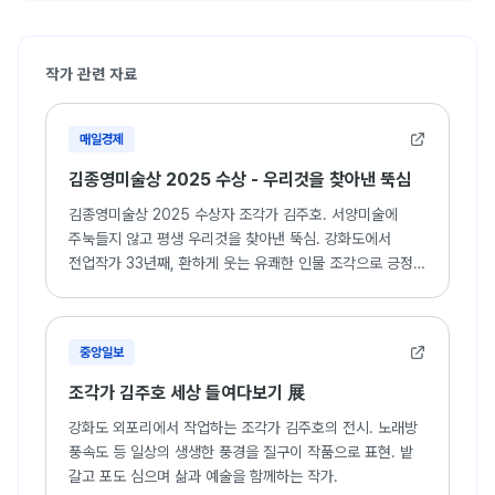
한국 현대미술의 궤적 (서울대학교 미술관)
우리들 이야기 (두원갤러리)
패션풍경 (종로 도시갤러리)
작가 관련 자료
인간 그리고 실존 (김종영미술관)
2012 제2회 인천 평화미술 프로젝트 (인천아트플랫폼)
ADAMAS253 Prologue (아다마스253갤러리, 헤이리)
매일경제
서촌, 땅속에서 만나다 (아트사이드 갤러리)
인천, 조각을 말하다 (가온갤러리. 인천)
김종영미술상 2025 수상 - 우리것을 찾아낸 뚝심
서울 조각회 33회전 (모란미술관, 마석)
김종영미술상 2025 수상자 조각가 김주호. 서양미술에
스승의 그림자, 제자들의 빛 (김종영미술관)
주눅들지 않고 평생 우리것을 찾아낸 뚝심. 강화도에서
평화의 바다, 물위의 경계 (인천아트플랫홈)
전업작가 33년째, 환하게 웃는 유쾌한 인물 조각으로 긍정과
Christmas in Korea (롯데갤러리, 영등포지점)
희망을 전달.
Artistic Period (갤러리 인터알리아)
2011 가만히 들이다 (인천아트플랫폼)
Happy together (롯데갤러리, 영등포)
중앙일보
나무조각전 (경북대학교 미술관)
조각가 김주호 세상 들여다보기 展
Korean Art Today (호주 시드니 한국문화원)
분쟁의 바다, 화해의 바다 (인천아트플랫폼)
강화도 외포리에서 작업하는 조각가 김주호의 전시. 노래방
생활의 발견 (부평아트센터)
풍속도 등 일상의 생생한 풍경을 질구이 작품으로 표현. 밭
빌라다아르와 예술가들 (토포하우스)
갈고 포도 심으며 삶과 예술을 함께하는 작가.
2010 우리들 사는 이야기 (롯데갤러리, 대전)