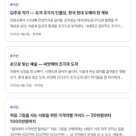
매거진
김주호 작가 — 도자 조각의 인물상, 한국 현대 도예의 한 계보
강화도에서 33년째 전업작가로 살아온 김주호는 테라코타(질구이)와 철판을 주
재료로 삼아, 사람과 일상의 풍경을 조각으로 빚어낸다. 거대하고 권위적인 조각이
아닌, 웃고 욕망하고 기뻐하는 보통 사람들의 이야기가 그의 작품 안에 있다.
2026년 4월 8일 ·
씨앗페
매거진
손으로 빚는 예술 — 씨앗페의 조각과 도자
자동차 도장을 한 오뚝이, 시멘트와 금박의 놀이터, 식물과 버섯 포자를 끌어들인 생태
조각, 흙과 불로 빚은 도자. 씨앗페 2026의 조각·도자·설치 작가들을 한 자리에서
소개합니다.
2026년 4월 20일 ·
씨앗페
매거진
처음 그림을 사는 사람을 위한 가격대별 가이드 — 30만원부터
1000만원까지
“얼마부터 시작하면 될까요?” 처음 그림을 구매하려는 사람이 가장 자주 던지는 질문.
30만원·100만원·300만원·1000만원 — 네 구간에서 무엇을 살 수 있고, 어떻게