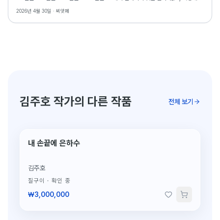
골라야 하는지 가격대별로 정리합니다.
2026년 4월 30일 ·
씨앗페
김주호 작가의 다른 작품
전체 보기
내 손끝에 은하수
단 1점뿐인 도자
김주호
질구이
·
확인 중
₩3,000,000