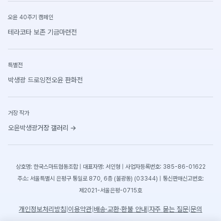
오윤 40주기 캠페인
테라코타 보존 기금마련전
특별전
박생광 드로잉전
오윤 판화전
거장 작가
오윤
박생광
거장 갤러리
→
상호명: 한국스마트협동조합 | 대표자명: 서인형 | 사업자등록번호: 385-86-01622
주소: 서울특별시 은평구 통일로 870, 6층 (불광동) (03344) | 통신판매신고번호:
제2021-서울은평-0715호
개인정보처리방침
|
이용약관
|
배송·교환·환불 안내
|
자주 묻는 질문
|
문의