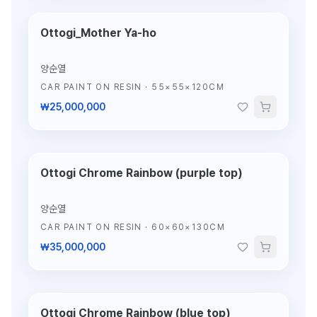
Ottogi_Mother Ya-ho
단 1점뿐인 조각
양순열
CAR PAINT ON RESIN
·
55×55×120CM
₩25,000,000
Ottogi Chrome Rainbow (purple top)
단 1점뿐인 조각
양순열
CAR PAINT ON RESIN
·
60×60×130CM
₩35,000,000
Ottogi Chrome Rainbow (blue top)
단 1점뿐인 조각