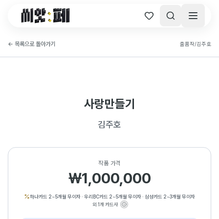
씨앗페 온라인 홈
←
목록으로 돌아가기
출품작
/
김주호
사랑만들기
김주호
작품 가격
₩1,000,000
하나카드 2~5개월 무이자
·
우리BC카드 2~5개월 무이자
·
삼성카드 2~3개월 무이자
외 1개 카드사