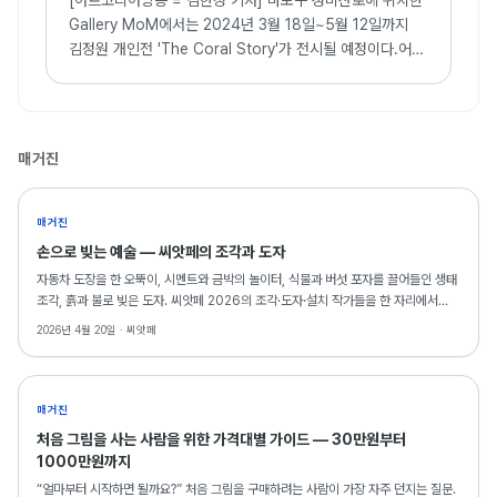
[아트코리아방송 = 김한정 기자] 마포구 성미산로에 위치한
Gallery MoM에서는 2024년 3월 18일~5월 12일까지
김정원 개인전 'The Coral Story'가 전시될 예정이다.어릴
적 해녀였던 할머니와 함께 집 앞 바닷가에 나갈 때면,
햇빛에 반짝이는 바닷가의 영롱한 반
매거진
매거진
손으로 빚는 예술 — 씨앗페의 조각과 도자
자동차 도장을 한 오뚝이, 시멘트와 금박의 놀이터, 식물과 버섯 포자를 끌어들인 생태
조각, 흙과 불로 빚은 도자. 씨앗페 2026의 조각·도자·설치 작가들을 한 자리에서
소개합니다.
2026년 4월 20일 ·
씨앗페
매거진
처음 그림을 사는 사람을 위한 가격대별 가이드 — 30만원부터
1000만원까지
“얼마부터 시작하면 될까요?” 처음 그림을 구매하려는 사람이 가장 자주 던지는 질문.