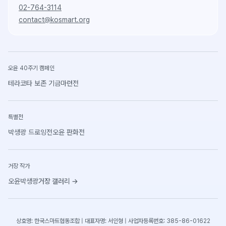
02-764-3114
contact@kosmart.org
오윤 40주기 캠페인
테라코타 보존 기금마련전
특별전
박생광 드로잉전
오윤 판화전
거장 작가
오윤
박생광
거장 갤러리
→
상호명: 한국스마트협동조합 | 대표자명: 서인형 | 사업자등록번호: 385-86-01622