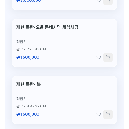
₩3,000,000
재현 목판-오윤 동네사람 세상사람
단 1점뿐인 도자
정찬민
판각
·
29×48CM
₩1,500,000
재현 목판- 북
단 1점뿐인 도자
정찬민
판각
·
48×29CM
₩1,500,000