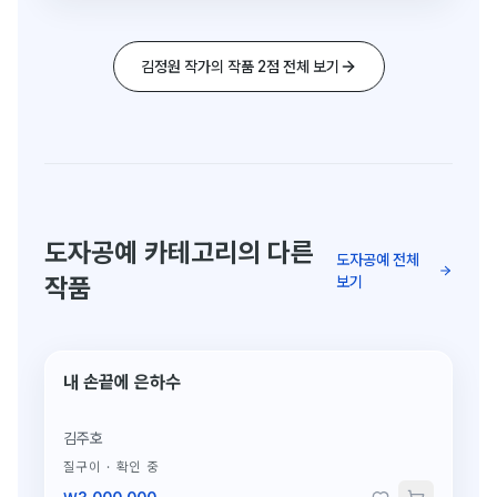
김정원 작가의 작품 2점 전체 보기
도자공예 카테고리의 다른
도자공예 전체
작품
보기
내 손끝에 은하수
단 1점뿐인 도자
김주호
질구이
·
확인 중