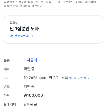
김정원의 도자공예 작품 〈손 모은 사람〉. 크기 19.2X25.4CM. 씨앗페에
김정원
출품된 한국 현대미술 원본이다.
진품성
단 1점뿐인 도자
에디션 뜻 알아보기 →
도자공예
분류
확인 중
재료
19.2×25.4cm
· 약 2호
· 소품
크기
이 크기 읽는 법 →
확인 중
년도
₩100,000
가격
판매완료
판매 상태