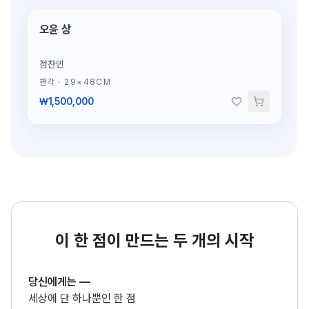
오윤 상
단 1점뿐인 도자
정찬민
판각
·
29×48CM
₩1,500,000
이 한 점이 만드는 두 개의 시작
당신에게는
—
세상에 단 하나뿐인 한 점