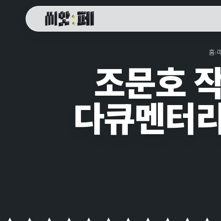
씨앗페 온라인 홈
홈
›
조문호 작
다큐멘터리 