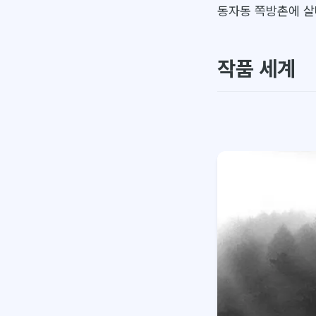
동자동 쪽방촌에 살
작품 세계