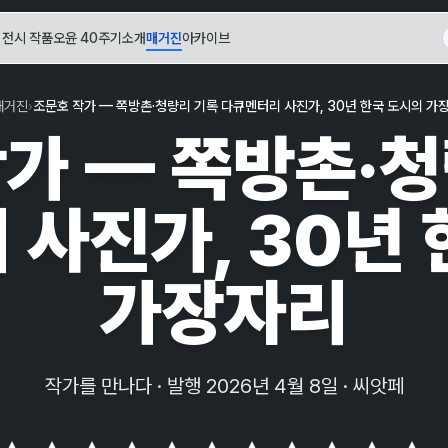
전시 작품
오윤 40주기
소개
매거진
아카이브
매거진
›
조문호 작가 — 쪽방촌·청량리 기록 다큐멘터리 사진가, 30년 한국 도시의 가
가 — 쪽방촌·
사진가, 30년
가장자리
작가를 만나다 · 발행 2026년 4월 8일 · 씨앗페