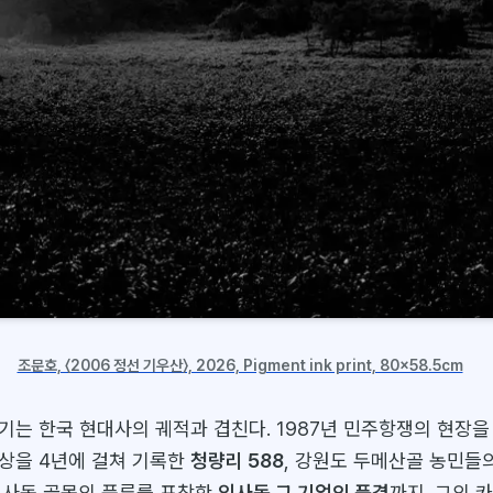
조문호, 〈2006 정선 기우산〉, 2026, Pigment ink print, 80x58.5cm
기는 한국 현대사의 궤적과 겹친다. 1987년 민주항쟁의 현장을
상을 4년에 걸쳐 기록한
청량리 588
, 강원도 두메산골 농민들
 인사동 골목의 풍류를 포착한
인사동 그 기억의 풍경
까지. 그의 