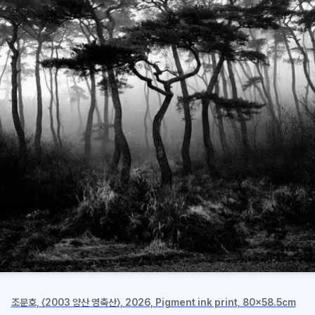
조문호, 〈2003 양산 영축산〉, 2026, Pigment ink print, 80x58.5cm