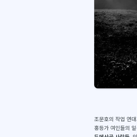
조문호의 작업 연대
홍등가 여인들의 일
두메산골 사람들
,