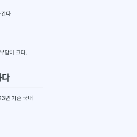
라간다
부담이 크다.
하다
23년 기준 국내