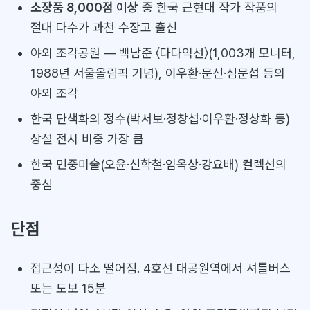
소장품 8,000점 이상
중 한국 근현대 작가 작품의
절대 다수가 과천 수장고 출신
야외 조각공원 — 백남준 〈다다익선〉(1,003개 모니터,
1988년 서울올림픽 기념), 이우환·문신·심문섭 등의
야외 조각
한국 단색화의 정수(박서보·정창섭·이우환·정상화 등)
상설 전시 비중 가장 큼
한국 민중미술(오윤·신학철·임옥상·강요배) 컬렉션의
중심
단점
접근성이 다소 떨어짐. 4호선 대공원역에서 셔틀버스
또는 도보 15분