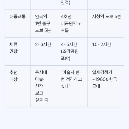
인접)
대중교통
안국역
4호선
시청역 도보 5분
1번 출구
대공원역 +
도보 5분
셔틀
체류
2~3시간
4~5시간
1.5~2시간
권장
(조각공원
포함)
추천
동시대
"미술사 한
일제강점기
대상
미술·
번 정리하고
~1960s 한국
신작
싶다"
근대
보고
싶을 때