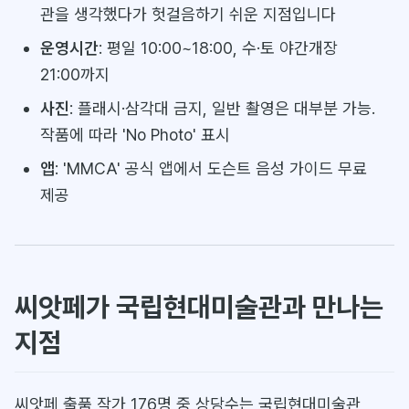
관을 생각했다가 헛걸음하기 쉬운 지점입니다
운영시간
: 평일 10:00~18:00, 수·토 야간개장
21:00까지
사진
: 플래시·삼각대 금지, 일반 촬영은 대부분 가능.
작품에 따라 'No Photo' 표시
앱
: 'MMCA' 공식 앱에서 도슨트 음성 가이드 무료
제공
씨앗페가 국립현대미술관과 만나는
지점
씨앗페 출품 작가 176명 중 상당수는 국립현대미술관