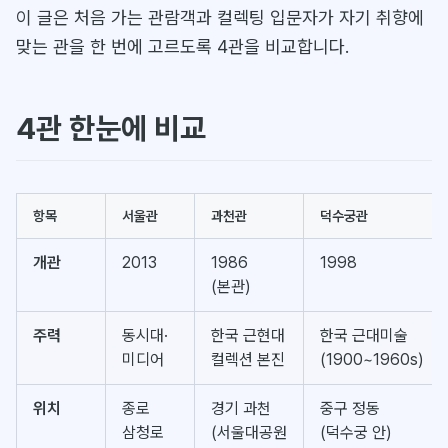
이 글은 처음 가는 관람객과 컬렉팅 입문자가 자기 취향에
맞는 관을 한 번에 고르도록 4관을 비교합니다.
4관 한눈에 비교
항목
서울관
과천관
덕수궁관
개관
2013
1986
1998
(본관)
주력
동시대·
한국 근현대
한국 근대미술
미디어
컬렉션 본진
(1900~1960s)
위치
종로
경기 과천
중구 정동
삼청로
(서울대공원
(덕수궁 안)