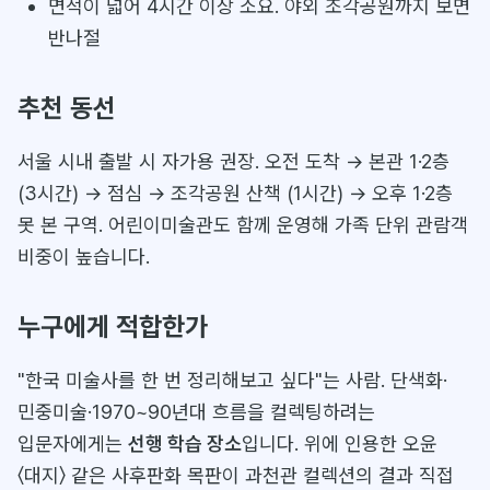
면적이 넓어 4시간 이상 소요. 야외 조각공원까지 보면
반나절
추천 동선
서울 시내 출발 시 자가용 권장. 오전 도착 → 본관 1·2층
(3시간) → 점심 → 조각공원 산책 (1시간) → 오후 1·2층
못 본 구역. 어린이미술관도 함께 운영해 가족 단위 관람객
비중이 높습니다.
누구에게 적합한가
"한국 미술사를 한 번 정리해보고 싶다"는 사람. 단색화·
민중미술·1970~90년대 흐름을 컬렉팅하려는
입문자에게는
선행 학습 장소
입니다. 위에 인용한 오윤
〈대지〉 같은 사후판화 목판이 과천관 컬렉션의 결과 직접