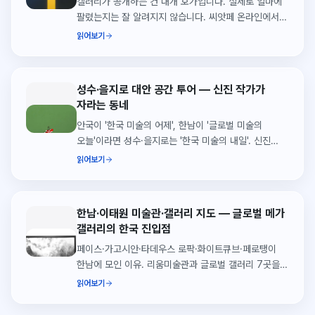
갤러리가 공개하는 건 대개 호가입니다. 실제로 얼마에
팔렸는지는 잘 알려지지 않습니다. 씨앗페 온라인에서
2026년 상반기에 성사된 실거래 207건을 열어
읽어보기
정리했습니다. 거래의 82.6%가 200만원
미만이었습니다.
성수·을지로 대안 공간 투어 — 신진 작가가
자라는 동네
안국이 '한국 미술의 어제', 한남이 '글로벌 미술의
오늘'이라면 성수·을지로는 '한국 미술의 내일'. 신진
작가의 첫 개인전이 열리는 대안 공간을 찾아갑니다.
읽어보기
한남·이태원 미술관·갤러리 지도 — 글로벌 메가
갤러리의 한국 진입점
페이스·가고시안·타데우스 로팍·화이트큐브·페로탱이
한남에 모인 이유. 리움미술관과 글로벌 갤러리 7곳을
하루에 잇는 한남·이태원 지도.
읽어보기