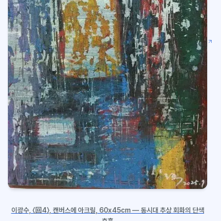
이광수, 〈回4〉, 캔버스에 아크릴, 60x45cm — 동시대 추상 회화의 단색