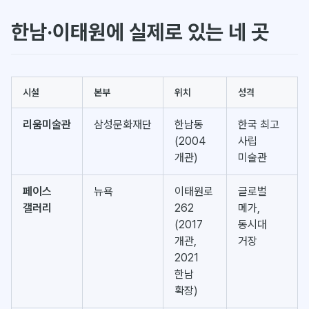
한남·이태원에 실제로 있는 네 곳
시설
본부
위치
성격
리움미술관
삼성문화재단
한남동
한국 최고
(2004
사립
개관)
미술관
페이스
뉴욕
이태원로
글로벌
갤러리
262
메가,
(2017
동시대
개관,
거장
2021
한남
확장)