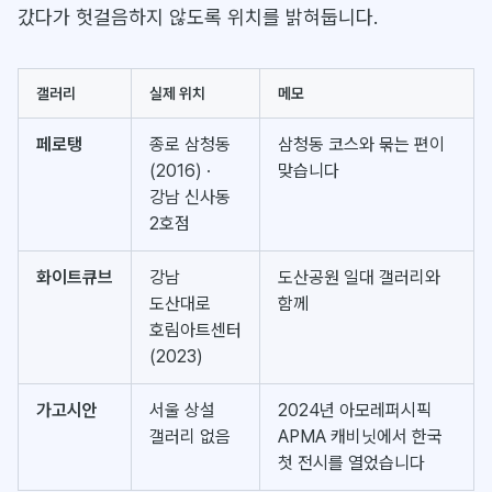
갔다가 헛걸음하지 않도록 위치를 밝혀둡니다.
갤러리
실제 위치
메모
페로탱
종로 삼청동
삼청동 코스와 묶는 편이
(2016) ·
맞습니다
강남 신사동
2호점
화이트큐브
강남
도산공원 일대 갤러리와
도산대로
함께
호림아트센터
(2023)
가고시안
서울 상설
2024년 아모레퍼시픽
갤러리 없음
APMA 캐비닛에서 한국
첫 전시를 열었습니다