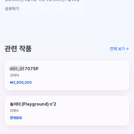
공유하기
관련 작품
전체 보기
판매중
#01_S1707SP
강레아
₩2,800,000
놀이터 (Playground) n'2
최혜수
판매완료