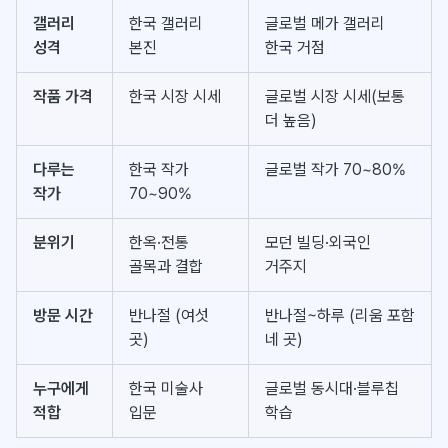
갤러리
한국 갤러리
글로벌 메가 갤러리
성격
본진
한국 거점
작품 가격
한국 시장 시세
글로벌 시장 시세(보통
더 높음)
다루는
한국 작가
글로벌 작가 70~80%
작가
70~90%
분위기
한옥·전통
모던 빌딩·외국인
골목과 결합
거주지
방문 시간
반나절 (여섯
반나절~하루 (리움 포함
곳)
네 곳)
누구에게
한국 미술사
글로벌 동시대·블루칩
적합
입문
학습