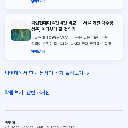
읽어보기
국립현대미술관 4관 비교 — 서울·과천·덕수궁·
청주, 어디부터 갈 것인가
국립현대미술관(MMCA) 네 곳은 같은 기관이지만
성격이 완전히 다릅니다. 동시대·근대·근현대·수장형.
처음 가는 관람객을 위한 4관 비교 가이드.
읽어보기
씨앗페에서 한국 동시대 작가 둘러보기 →
작품 보기
·
관련 매거진
씨앗페
발행 2026년 6월 9일
·
최종 수정 2026년 7월 28일