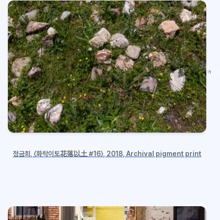
정금희, 〈화락이토花落以土 #16〉, 2018, Archival pigment print