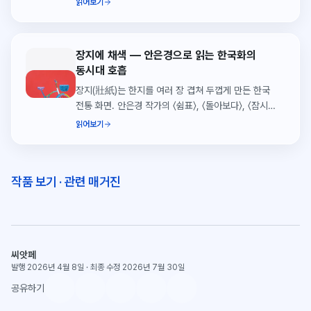
읽어보기
장지에 채색 — 안은경으로 읽는 한국화의
동시대 호흡
장지(壯紙)는 한지를 여러 장 겹쳐 두껍게 만든 한국
전통 화면. 안은경 작가의 〈쉼표〉, 〈돌아보다〉, 〈잠시
머무는 순간〉을 통해 장지의 흡수·두께·정서적 효과를
읽어보기
읽습니다.
작품 보기
·
관련 매거진
씨앗페
발행 2026년 4월 8일
·
최종 수정 2026년 7월 30일
공유하기