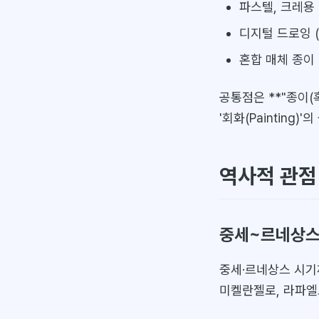
파스텔, 크레용
디지털 드로잉 
혼합 매체 종이 
공통점은 **"종이(
'회화(Painting
역사적 관점
중세~르네상스:
중세·르네상스 시
미켈란젤로, 라파엘로