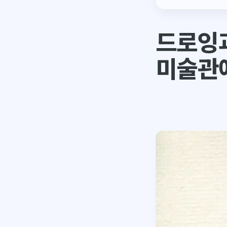
드로잉과
미술관