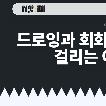
씨앗페 온라인 홈
드로잉과 회화
걸리는 