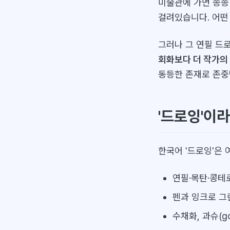
미술관에 가면 종종
걸려있습니다. 어떤
그러나 그 연필 드
회화보다 더 작가의
동등한 존재로 존중
'드로잉'이
한국어 '드로잉'은 
연필·목탄·콩테
펜과 잉크로 그
수채화, 과슈(go