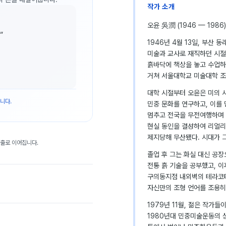
작가 소개
오윤 吳潤 (1946 — 1986)
”
1946년 4월 13일, 부산
미술과 교사로 재직하던 시절
흙바닥에 책상을 놓고 수업하
거쳐 서울대학교 미술대학 조
대학 시절부터 오윤은 미의 
니다.
민중 문화를 연구하고, 이를 
멈추고 전국을 무전여행하며 민
현실 동인을 결성하여 리얼리
제지당해 무산됐다. 시대가 
대출로 이어집니다.
졸업 후 그는 화실 대신 공
전통 흙 기술을 공부했고, 
구의동지점 내외벽의 테라코타
자신만의 조형 언어를 조용히
1979년 11월, 젊은 작가
1980년대 민중미술운동의 