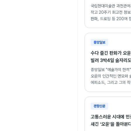
국립현대미술관 과천관에
작고 20주기 회고전 정보.
판화, 드로잉 등 200여 
중앙일보
수다 즐긴 판화가 오윤
빌려 3박4일 술자리도
중앙일보 "예술가의 한끼"
오윤의 인간적인 면모와 
에피소드, 그리고 그의 
조명한 기사.
경향신문
고통스러운 시대에 민
새긴 ‘오윤’을 돌아본