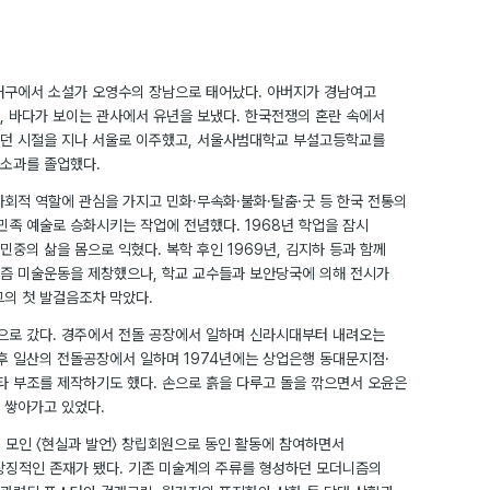
 동래구에서 소설가 오영수의 장남으로 태어났다. 아버지가 경남여고
, 바다가 보이는 관사에서 유년을 보냈다. 한국전쟁의 혼란 속에서
던 시절을 지나 서울로 이주했고, 서울사범대학교 부설고등학교를
소과를 졸업했다.
사회적 역할에 관심을 가지고 민화·무속화·불화·탈춤·굿 등 한국 전통의
민족 예술로 승화시키는 작업에 전념했다. 1968년 학업을 잠시
중의 삶을 몸으로 익혔다. 복학 후인 1969년, 김지하 등과 함께
즘 미술운동을 제창했으나, 학교 교수들과 보안당국에 의해 전시가
그의 첫 발걸음조차 막았다.
장으로 갔다. 경주에서 전돌 공장에서 일하며 신라시대부터 내려오는
이후 일산의 전돌공장에서 일하며 1974년에는 상업은행 동대문지점·
 부조를 제작하기도 했다. 손으로 흙을 다루고 돌을 깎으면서 오윤은
 쌓아가고 있었다.
들이 모인 〈현실과 발언〉 창립회원으로 동인 활동에 참여하면서
상징적인 존재가 됐다. 기존 미술계의 주류를 형성하던 모더니즘의