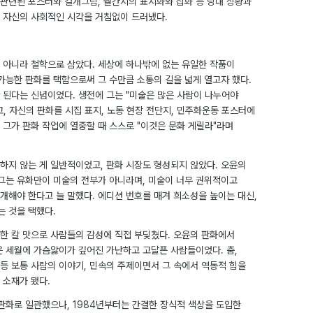
관련된 포스터와 걸개그림, 월간지의 표지화와 삽화 등 당대 상황과
 자신의 사회적인 시각을 거침없이 드러냈다.
 아니라 철학으로 삼았다. 세상에 하나밖에 없는 유일한 작품이
가능한 판화를 택함으로써 그 수만큼 소통의 길을 넓게 열고자 했다.
 된다는 신념이었다. 생전에 그는 "미술은 많은 사람이 나누어야
, 자신의 판화를 시집 표지, 노동 현장 전단지, 민주화운동 포스터에
 그가 판화 작업에 열중할 때 스스로 "이것은 문화 게릴라"라며
하지 않는 게 일반적이었고, 판화 시장도 형성되지 않았다. 오윤의
 그는 유화만이 미술의 전부가 아니라며, 미술이 너무 권위적이고
개해야 한다고 늘 말했다. 에디션 번호를 매겨 희소성을 높이는 대신,
는 것을 택했다.
한 칼 맛으로 사람들의 감성에 직접 부딪쳤다. 오윤의 판화에서
은 세월에 가슴앓이가 깊어진 가난하고 고달픈 사람들이었다. 춤,
 등 보통 사람의 이야기, 민속의 주제이면서 그 속에서 역동적 힘을
 소재가 됐다.
목판화로 일관했으나, 1984년부터는 간결한 장식적 색상을 도입한