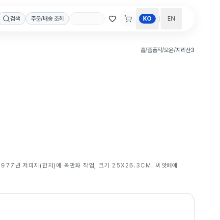
|
검색
주문/배송 조회
KO
EN
홈
/
출품작
/
오윤
/
지리산3
1977년 저피지(한지)에 목판화 작업, 크기 25X26.3CM. 씨앗페에