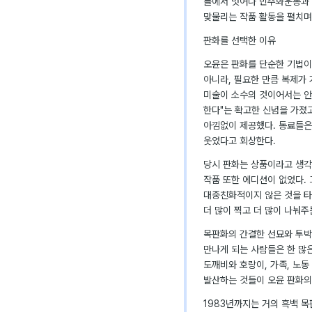
틀에서 벗어나 민주화운동과 
맞물리는 작품 활동을 펼치며
판화를 선택한 이유
오윤은 판화를 단순한 기법이
아니라, 필요한 만큼 복제가 
미술이 소수의 것이어서는 안
한다"는 확고한 신념을 가졌고
아낌없이 제공했다. 동료들은
웃었다고 회상한다.
당시 판화는 상품이라고 생각
작품 또한 에디션이 없었다.
대중친화적이지 않은 것을 타
더 많이 찍고 더 많이 나눠주
목판화의 간결한 선묘와 투박
만나게 되는 사람들은 한 많
도깨비와 호랑이, 가족, 노동
발산하는 것들이 오윤 판화의
1983년까지는 거의 흑백 