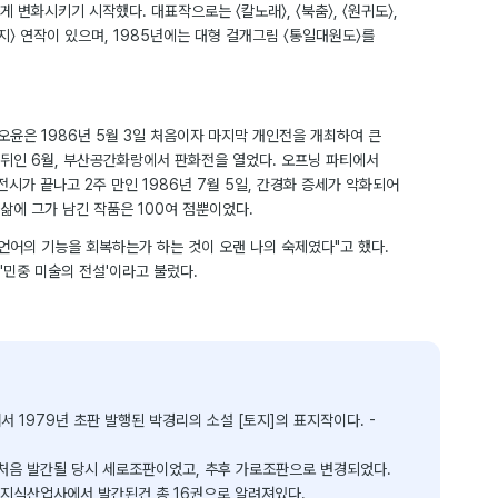
 변화시키기 시작했다. 대표작으로는 〈칼노래〉, 〈북춤〉, 〈원귀도〉,
〈대지〉 연작이 있으며, 1985년에는 대형 걸개그림 〈통일대원도〉를
 오윤은 1986년 5월 3일 처음이자 마지막 개인전을 개최하여 큰
 뒤인 6월, 부산공간화랑에서 판화전을 열었다. 오프닝 파티에서
전시가 끝나고 2주 만인 1986년 7월 5일, 간경화 증세가 악화되어
 삶에 그가 남긴 작품은 100여 점뿐이었다.
언어의 기능을 회복하는가 하는 것이 오랜 나의 숙제였다"고 했다.
'민중 미술의 전설'이라고 불렀다.
서 1979년 초판 발행된 박경리의 소설 [토지]의 표지작이다. -
처음 발간될 당시 세로조판이었고, 추후 가로조판으로 변경되었다.
 지식산업사에서 발간된건 총 16권으로 알려져있다.