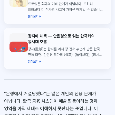
드로잉은 회화의 예비 단계가 아닙니다. 오히려
회화보다 더 작가의 사고에 가까운 매체일 수 있습니다.
드로잉을 독립된 예술로 보는 관점.
읽어보기
장지에 채색 — 안은경으로 읽는 한국화의
동시대 호흡
장지(壯紙)는 한지를 여러 장 겹쳐 두껍게 만든 한국
전통 화면. 안은경 작가의 〈쉼표〉, 〈돌아보다〉, 〈잠시
머무는 순간〉을 통해 장지의 흡수·두께·정서적 효과를
읽어보기
읽습니다.
"은행에서 거절당했다"는 말은 개인의 신용 문제가
아닙니다.
한국 금융 시스템이 예술 활동이라는 경제
영역을 아직 제대로 이해하지 못한다
는 뜻입니다. 이