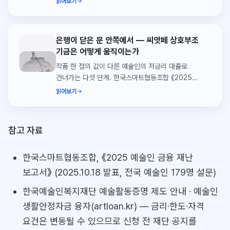
읽어보기
은행이 닫은 문 안쪽에서 — 씨앗페 상호부조
기금은 어떻게 움직이는가
작품 한 점의 값이 다른 예술인의 저금리 대출로
건너가는 다섯 단계. 한국스마트협동조합 《2025
예술인 금융 재난 보고서》의 데이터와 함께, 씨앗페가
읽어보기
왜 '복지'가 아니라 '금융'의 언어를 쓰는지 정리합니다.
참고 자료
한국스마트협동조합, 《2025 예술인 금융 재난
보고서》 (2025.10.18 발표, 전국 예술인 179명 설문)
한국예술인복지재단 예술활동증명 제도 안내 · 예술인
생활안정자금 융자(artloan.kr) — 금리·한도·자격
요건은 변동될 수 있으므로 신청 전 재단 공지를