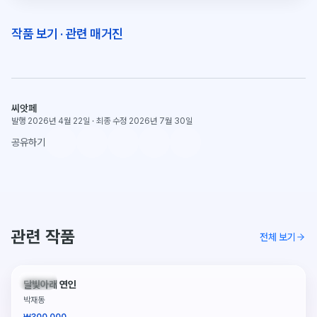
작품 보기
·
관련 매거진
씨앗페
발행 2026년 4월 22일
·
최종 수정 2026년 7월 30일
공유하기
관련 작품
전체 보기
판매중
달빛아래 연인
박재동