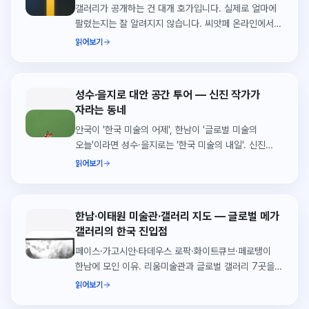
갤러리가 공개하는 건 대개 호가입니다. 실제로 얼마에
팔렸는지는 잘 알려지지 않습니다. 씨앗페 온라인에서
2026년 상반기에 성사된 실거래 207건을 열어
읽어보기
정리했습니다. 거래의 82.6%가 200만원
미만이었습니다.
성수·을지로 대안 공간 투어 — 신진 작가가
자라는 동네
안국이 '한국 미술의 어제', 한남이 '글로벌 미술의
오늘'이라면 성수·을지로는 '한국 미술의 내일'. 신진
작가의 첫 개인전이 열리는 대안 공간을 찾아갑니다.
읽어보기
한남·이태원 미술관·갤러리 지도 — 글로벌 메가
갤러리의 한국 진입점
페이스·가고시안·타데우스 로팍·화이트큐브·페로탱이
한남에 모인 이유. 리움미술관과 글로벌 갤러리 7곳을
하루에 잇는 한남·이태원 지도.
읽어보기