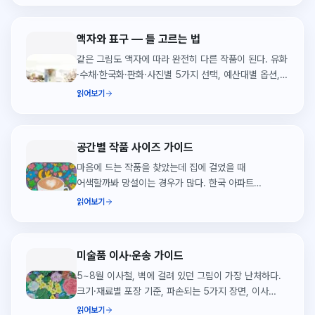
액자와 표구 — 틀 고르는 법
같은 그림도 액자에 따라 완전히 다른 작품이 된다. 유화
·수채·한국화·판화·사진별 5가지 선택, 예산대별 옵션,
어디서 맡기나, 실수하기 쉬운 5가지까지.
읽어보기
공간별 작품 사이즈 가이드
마음에 드는 작품을 찾았는데 집에 걸었을 때
어색할까봐 망설이는 경우가 많다. 한국 아파트
기준으로 거실, 침실, 서재, 현관별 적정 크기를
읽어보기
구체적인 수치와 함께 정리했다.
미술품 이사·운송 가이드
5~8월 이사철, 벽에 걸려 있던 그림이 가장 난처하다.
크기·재료별 포장 기준, 파손되는 5가지 장면, 이사
업체에 꼭 물어봐야 할 5가지 질문, 도착 후 5분 검수
읽어보기