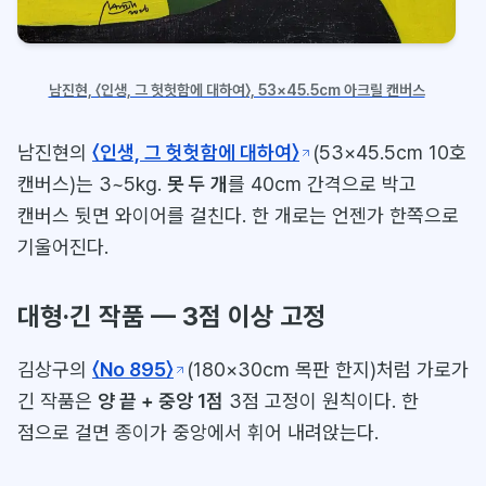
남진현, 〈인생, 그 헛헛함에 대하여〉, 53×45.5cm 아크릴 캔버스
남진현의
〈인생, 그 헛헛함에 대하여〉
(53×45.5cm 10호
캔버스)는 3~5kg.
못 두 개
를 40cm 간격으로 박고
캔버스 뒷면 와이어를 걸친다. 한 개로는 언젠가 한쪽으로
기울어진다.
대형·긴 작품 — 3점 이상 고정
김상구의
〈No 895〉
(180×30cm 목판 한지)처럼 가로가
긴 작품은
양 끝 + 중앙 1점
3점 고정이 원칙이다. 한
점으로 걸면 종이가 중앙에서 휘어 내려앉는다.