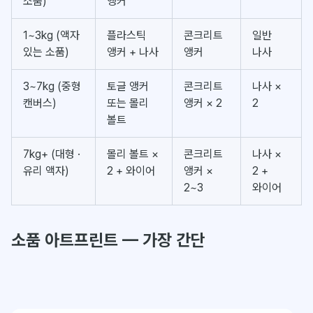
소품)
앵커
1~3kg (액자
플라스틱
콘크리트
일반
있는 소품)
앵커 + 나사
앵커
나사
3~7kg (중형
토글 앵커
콘크리트
나사 ×
캔버스)
또는 몰리
앵커 × 2
2
볼트
7kg+ (대형 ·
몰리 볼트 ×
콘크리트
나사 ×
유리 액자)
2 + 와이어
앵커 ×
2 +
2~3
와이어
소품 아트프린트 — 가장 간단