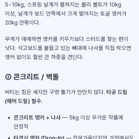
5~10kg, 스프링 날개가 펼쳐지는 몰리 볼트가 10kg
이상, 날개가 보드 안쪽에서 크게 벌어지는 토글 앵커가
20kg 안팎이다.
무게가 애매하면 앵커를 키우기보다 스터드를 찾는 편이
낫다. 석고보드를 붙들고 있는 뼈대에 나사를 직접 박으면
앵커 없이도 훨씬 큰 하중을 견딘다.
② 콘크리트 / 벽돌
버티는 힘은 세지만 구멍 뚫기가 만만치 않다.
타공 드릴
(해머 드릴) 필수
.
콘크리트 앵커 + 나사
— 5kg 이상 무거운 작품에
안정적
타격식 앵커 (Drop-In)
— 전문가용이지만 가정에서도