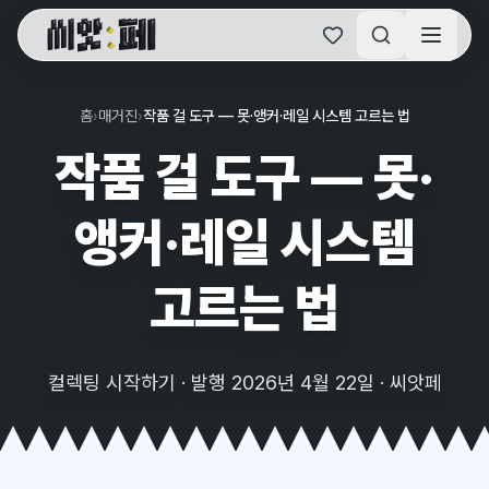
씨앗페 온라인 홈
홈
›
매거진
›
작품 걸 도구 — 못·앵커·레일 시스템 고르는 법
작품 걸 도구 — 못·
앵커·레일 시스템
고르는 법
컬렉팅 시작하기 · 발행 2026년 4월 22일 · 씨앗페