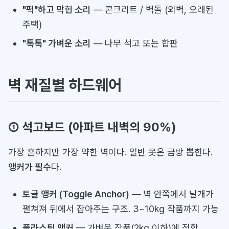
"퍽"하고 막힌 소리
— 콘크리트 / 벽돌 (외벽, 오래된
주택)
"톡톡" 가벼운 소리
— 나무 석고 또는 합판
벽 재질별 하드웨어
① 석고보드 (아파트 내벽의 90%)
가장 흔하지만 가장 약한 벽이다. 일반 못은 금방 뽑힌다.
앵커가 필수
다.
토글 앵커 (Toggle Anchor)
— 벽 안쪽에서 날개가
펼쳐져 뒤에서 잡아주는 구조. 3~10kg 작품까지 가능
플라스틱 앵커
— 가벼운 작품(2kg 이하)에 적합.