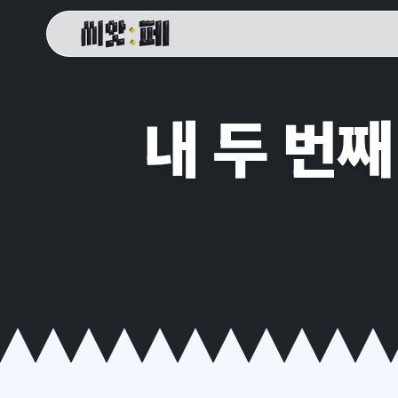
씨앗페 온라인 홈
내 두 번째