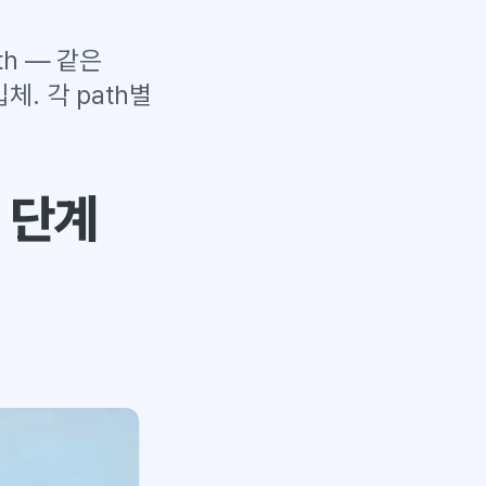
th — 같은
. 각 path별
음 단계