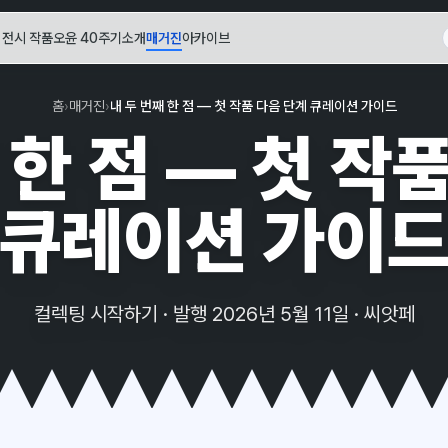
전시 작품
오윤 40주기
소개
매거진
아카이브
홈
›
매거진
›
내 두 번째 한 점 — 첫 작품 다음 단계 큐레이션 가이드
 한 점 — 첫 작
큐레이션 가이
컬렉팅 시작하기 · 발행 2026년 5월 11일 · 씨앗페