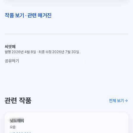
작품 보기
·
관련 매거진
씨앗페
발행 2026년 4월 8일
·
최종 수정 2026년 7월 30일
공유하기
관련 작품
전체 보기
판매중
낮도깨비
오윤