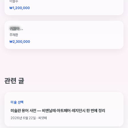
이철수
₩1,200,000
판매중
귀찮아...
주재환
₩2,300,000
관련 글
미술 산책
미술관 용어 사전 — 비엔날레·아트페어·레지던시 한 번에 정리
2026년 6월 22일 · 씨앗페