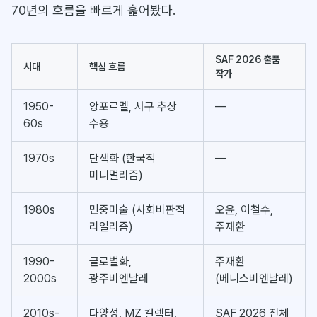
70년의 흐름을 빠르게 훑어봤다.
SAF 2026 출품
시대
핵심 흐름
작가
1950-
앙포르멜, 서구 추상
—
60s
수용
1970s
단색화 (한국적
—
미니멀리즘)
1980s
민중미술 (사회비판적
오윤, 이철수,
리얼리즘)
주재환
1990-
글로벌화,
주재환
2000s
광주비엔날레
(베니스비엔날레)
2010s-
다양성, MZ 컬렉터,
SAF 2026 전체