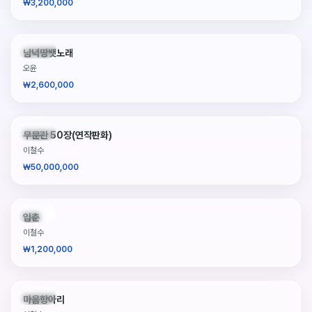
₩3,200,000
판매중
남녁땅뱃노래
오윤
₩2,600,000
판매중
무문관 50장(연작판화)
이철수
₩50,000,000
판매중
입춘
이철수
₩1,200,000
판매중
마음항아리