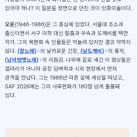
있어야 하나? 이 질문을 정면으로 던진 것이 민중미술이다.
오윤
(1946-1986)은 그 중심에 있었다. 서울대 조소과
출신이면서 서구 미학 대신 탈춤과 무속과 도깨비를 택한
작가. 그의 목판화 속 인물들은 억눌려 있지만 결코 약하지
않다.
〈칼노래〉
의 날카로운 긴장,
〈낮도깨비〉
의 풍자,
〈남녁땅뱃노래〉
의 리듬감. 나무에 칼로 새긴 이 형상들은
갤러리가 아니라 공장 담벼락과 시위 현장에서 먼저
관객을 만났다. 그는 1986년 마흔 살에 세상을 떠났고,
SAF 2026에는 그의 사후판화가 180점 넘게 출품돼
있다.