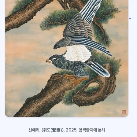
신예리, 〈취도(鷲圖)〉, 2025, 염색한지에 분채