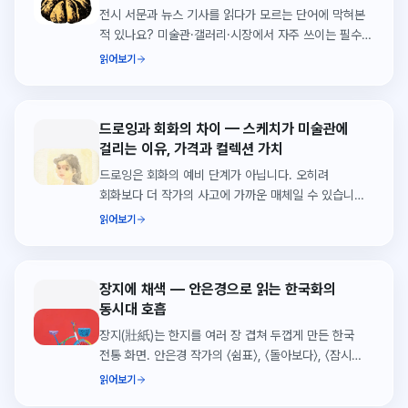
전시 서문과 뉴스 기사를 읽다가 모르는 단어에 막혀본
적 있나요? 미술관·갤러리·시장에서 자주 쓰이는 필수
용어 50가지를 한 번에 정리했습니다.
읽어보기
드로잉과 회화의 차이 — 스케치가 미술관에
걸리는 이유, 가격과 컬렉션 가치
드로잉은 회화의 예비 단계가 아닙니다. 오히려
회화보다 더 작가의 사고에 가까운 매체일 수 있습니다.
드로잉을 독립된 예술로 보는 관점.
읽어보기
장지에 채색 — 안은경으로 읽는 한국화의
동시대 호흡
장지(壯紙)는 한지를 여러 장 겹쳐 두껍게 만든 한국
전통 화면. 안은경 작가의 〈쉼표〉, 〈돌아보다〉, 〈잠시
머무는 순간〉을 통해 장지의 흡수·두께·정서적 효과를
읽어보기
읽습니다.